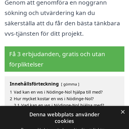
Genom att genomföra en noggrann
sökning och utvärdering kan du
säkerställa att du får den bästa tänkbara
vvs-tjänsten för ditt projekt.
Få 3 erbjudanden, gratis och utan
förpliktelser
Innehållsförteckning
gömma
1
Vad kan en vvs i Nödinge-Nol hjälpa till med?
2
Hur mycket kostar en vvs i Nödinge-Nol?
2.1
Vad kan en vvs i Nödinge-Nol hjälpa med?
×
3
Fördelar med att välja vvs i Nödinge-Nol
Denna webbplats använder
4
Sök efter en skicklig vvs i de omgivande städerna
cookies
Nödinge-Nol