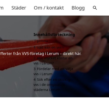
m
Städer
Om / kontakt
Blogg
Innehållsförteckning
gömma
1
Vad kan en vvs i
Lerum hjälpa till med?
ferter från VVS-företag i Lerum – direkt här.
2
Hur mycket kostar en
vvs i Lerum?
3
Fördelar med att välja
vvs i Lerum
4
Sök efter en skicklig
vvs i de omgivande
städerna Lerum