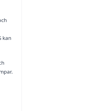
och
S kan
ch
mpar.