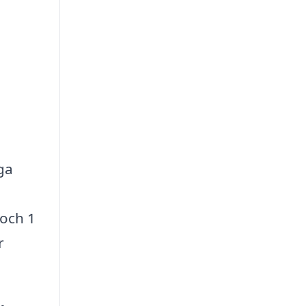
ga
 och 1
r