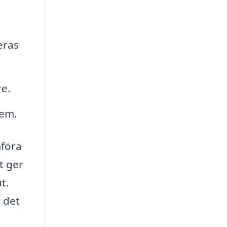
eras
re.
dem.
mföra
t ger
t.
 det