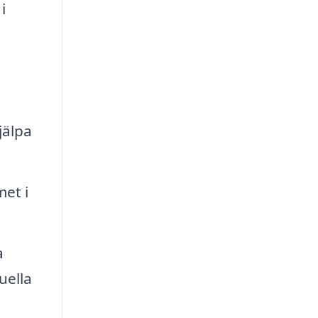
i
jälpa
met i
a
uella