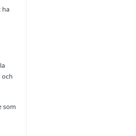
t ha
la
n och
te som