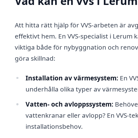
Vad kan en vvs i Lerum 
Att hitta rätt hjälp för VVS-arbeten är a
effektivt hem. En VVS-specialist i Lerum
viktiga både för nybyggnation och reno
göra skillnad:
Installation av värmesystem:
En VVS
underhålla olika typer av värmesys
Vatten- och avloppssystem:
Behöver 
vattenkranar eller avlopp? En VVS-te
installationsbehov.