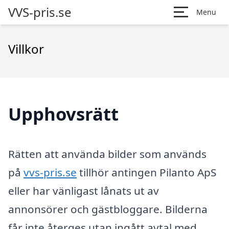
VVS-pris.se
Menu
Villkor
Upphovsrätt
Rätten att använda bilder som används
på
vvs-pris.se
tillhör antingen Pilanto ApS
eller har vänligast lånats ut av
annonsörer och gästbloggare. Bilderna
får inte återges utan ingått avtal med