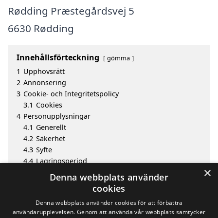
Rødding Præstegårdsvej 5
6630 Rødding
Innehållsförteckning
gömma
1
Upphovsrätt
2
Annonsering
3
Cookie- och Integritetspolicy
3.1
Cookies
4
Personupplysningar
4.1
Generellt
4.2
Säkerhet
4.3
Syfte
4.4
Lagringsperiod
×
4.5
Offentliggörande av information
Denna webbplats använder
4.6
Invändningar och klagomål
cookies
5
Utgivare
Denna webbplats använder cookies för att förbättra
användarupplevelsen. Genom att använda vår webbplats samtycker