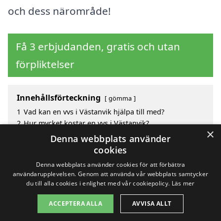
och dess närområde!
Få 3 erbjudanden, gratis och utan
förpliktelser
Innehållsförteckning
gömma
1
Vad kan en vvs i Västanvik hjälpa till med?
2
Hur mycket kostar en vvs i Västanvik?
×
3
Fördelar med att välja vvs i Västanvik
Denna webbplats använder
4
Sök efter en skicklig vvs i de omgivande städerna
cookies
Västanvik
Denna webbplats använder cookies för att förbättra
användarupplevelsen. Genom att använda vår webbplats samtycker
du till alla cookies i enlighet med vår cookiepolicy.
Läs mer
Copyright 2026 - Pilanto Aps
ACCEPTERA ALLA
AVVISA ALLT
Hem
Om / kontakt
Blogg
Webbplatskarta
Villkor