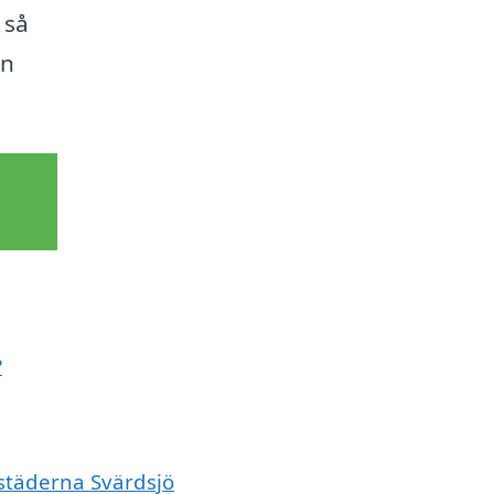
 så
en
?
 städerna Svärdsjö