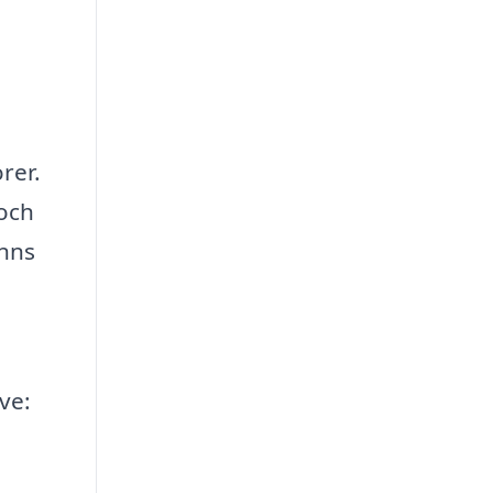
rer.
 och
inns
ve: