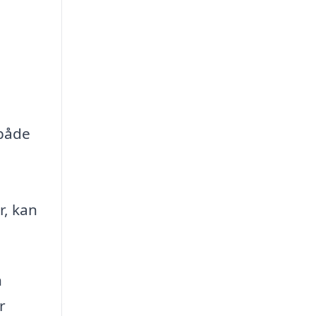
 både
r, kan
h
r