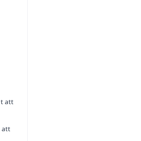
t att
 att