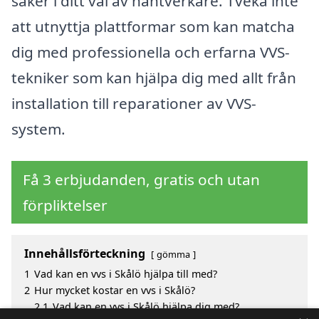
säker i ditt val av hantverkare. Tveka inte
att utnyttja plattformar som kan matcha
dig med professionella och erfarna VVS-
tekniker som kan hjälpa dig med allt från
installation till reparationer av VVS-
system.
Få 3 erbjudanden, gratis och utan
förpliktelser
Innehållsförteckning
gömma
1
Vad kan en vvs i Skålö hjälpa till med?
2
Hur mycket kostar en vvs i Skålö?
2.1
Vad kan en vvs i Skålö hjälpa dig med?