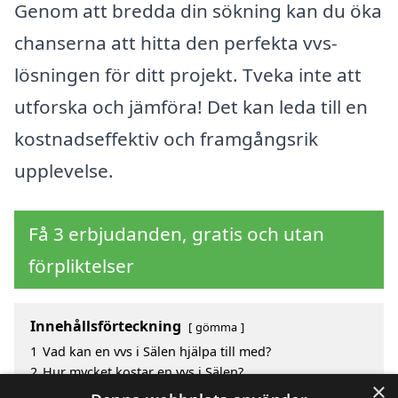
Genom att bredda din sökning kan du öka
chanserna att hitta den perfekta vvs-
lösningen för ditt projekt. Tveka inte att
utforska och jämföra! Det kan leda till en
kostnadseffektiv och framgångsrik
upplevelse.
Få 3 erbjudanden, gratis och utan
förpliktelser
Innehållsförteckning
gömma
1
Vad kan en vvs i Sälen hjälpa till med?
2
Hur mycket kostar en vvs i Sälen?
×
3
Fördelar med att välja vvs i Sälen