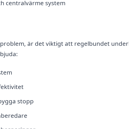
h centralvärme system
problem, är det viktigt att regelbundet under
rbjuda:
ystem
ktivitet
ebygga stopp
enberedare