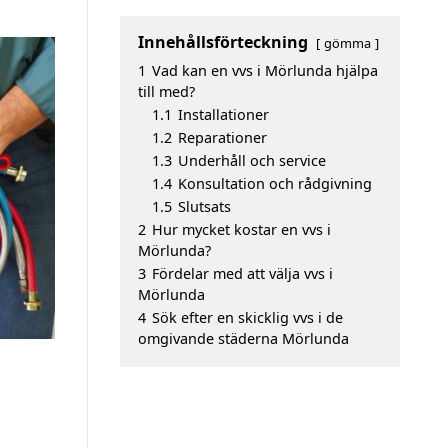
Innehållsförteckning
gömma
1
Vad kan en vvs i Mörlunda hjälpa
till med?
1.1
Installationer
1.2
Reparationer
1.3
Underhåll och service
1.4
Konsultation och rådgivning
1.5
Slutsats
2
Hur mycket kostar en vvs i
Mörlunda?
3
Fördelar med att välja vvs i
Mörlunda
4
Sök efter en skicklig vvs i de
omgivande städerna Mörlunda