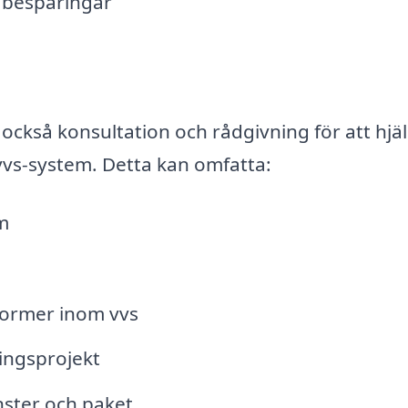
h besparingar
 också konsultation och rådgivning för att hjä
 vvs-system. Detta kan omfatta:
m
normer inom vvs
ingsprojekt
ster och paket