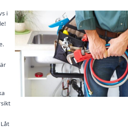
s i
le!
e.
här
ka
sikt
 Låt