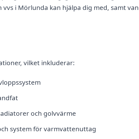
n vvs i Mörlunda kan hjälpa dig med, samt van
tioner, vilket inkluderar:
avloppssystem
andfat
radiatorer och golvvärme
och system för varmvattenuttag