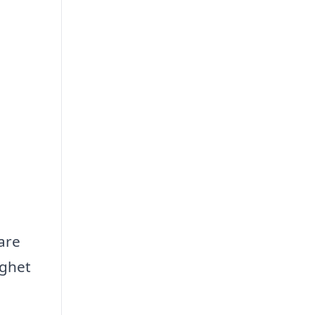
are
ighet