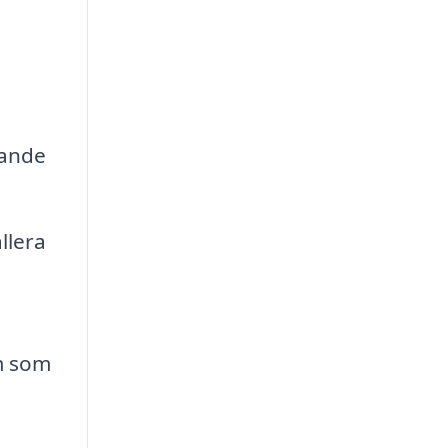
rande
llera
em som