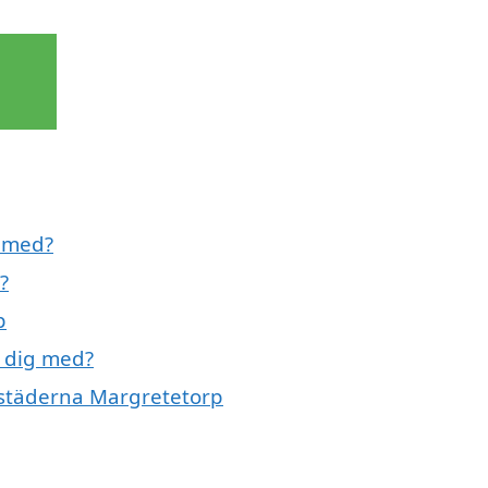
l med?
?
p
a dig med?
e städerna Margretetorp