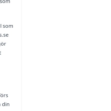
 som
ll som
s.se
gör
t
förs
h din