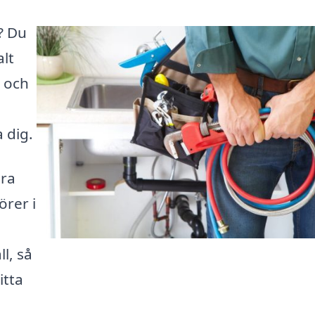
? Du
alt
 och
 dig.
ära
örer i
l, så
itta