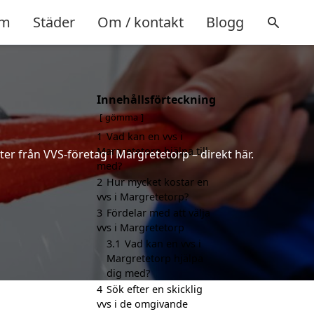
m
Städer
Om / kontakt
Blogg
Innehållsförteckning
gömma
1
Vad kan en vvs i
Margretetorp hjälpa till
ter från VVS-företag i Margretetorp – direkt här.
med?
2
Hur mycket kostar en
vvs i Margretetorp?
3
Fördelar med att välja
vvs i Margretetorp
3.1
Vad kan en vvs i
Margretetorp hjälpa
dig med?
4
Sök efter en skicklig
vvs i de omgivande