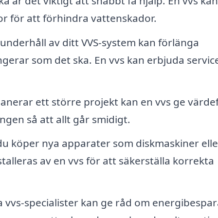
a är det viktigt att snabbt få hjälp. En vvs kan
r för att förhindra vattenskador.
nderhåll av ditt VVS-system kan förlänga
fungerar som det ska. En vvs kan erbjuda servic
nerar ett större projekt kan en vvs ge värdef
ngen så att allt går smidigt.
u köper nya apparater som diskmaskiner elle
alleras av en vvs för att säkerställa korrekta
vvs-specialister kan ge råd om energibespa