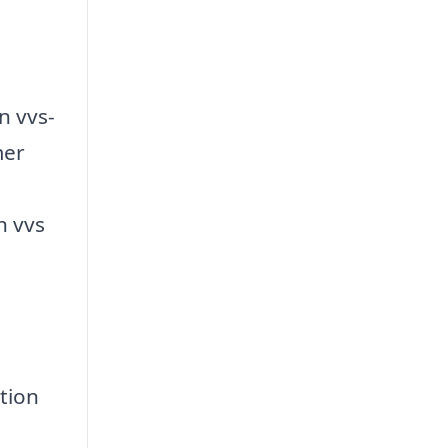
n vvs-
mer
d
n vvs
tion