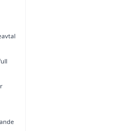
eavtal
ull
r
rande