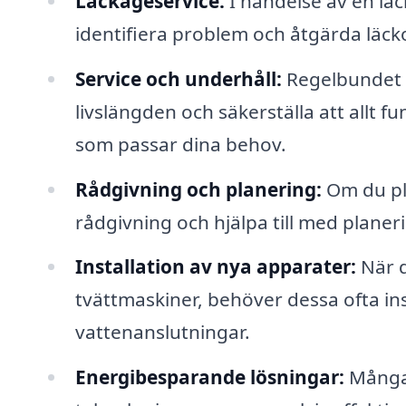
Läckageservice:
I händelse av en läck
identifiera problem och åtgärda läcko
Service och underhåll:
Regelbundet u
livslängden och säkerställa att allt 
som passar dina behov.
Rådgivning och planering:
Om du pla
rådgivning och hjälpa till med planeri
Installation av nya apparater:
När d
tvättmaskiner, behöver dessa ofta inst
vattenanslutningar.
Energibesparande lösningar:
Många 