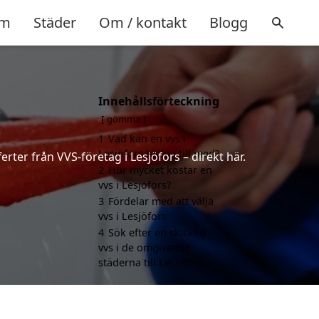
m
Städer
Om / kontakt
Blogg
Innehållsförteckning
gömma
1
Vad kan en vvs i
Lesjöfors hjälpa till med?
rter från VVS-företag i Lesjöfors – direkt här.
2
Hur mycket kostar en
vvs i Lesjöfors?
3
Fördelar med att välja
vvs i Lesjöfors
4
Sök efter en skicklig
vvs i de omgivande
städerna till Lesjöfors