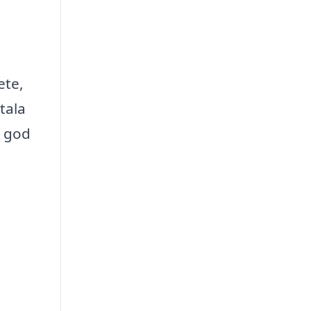
ete,
tala
n god