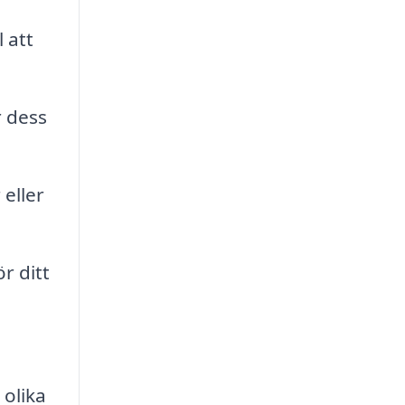
 att
r dess
eller
r ditt
 olika