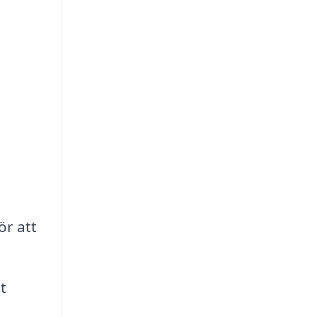
h
ör att
t