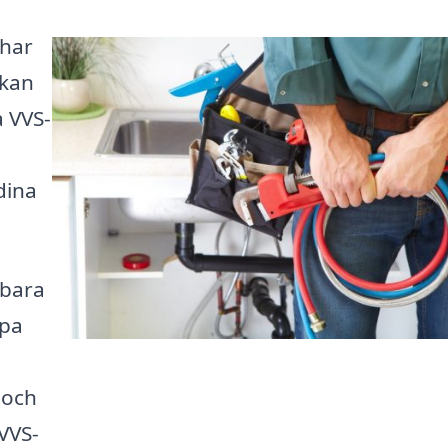
 har
 kan
a VVS-
dina
 bara
lpa
 och
 VVS-