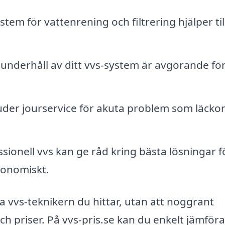
stem för vattenrening och filtrering hjälper till
nderhåll av ditt vvs-system är avgörande fö
er jourservice för akuta problem som läckor 
sionell vvs kan ge råd kring bästa lösningar fö
konomiskt.
sta vvs-teknikern du hittar, utan att noggrant
h priser. På vvs-pris.se kan du enkelt jämföra