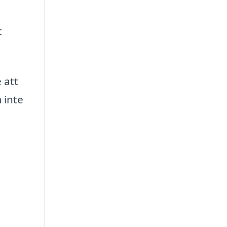
.
t
 att
 inte