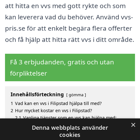
att hitta en vvs med gott rykte och som
kan leverera vad du behöver. Använd vvs-
pris.se för att enkelt begära flera offerter
och få hjälp att hitta rätt vvs i ditt område.
Få 3 erbjudanden, gratis och utan
förpliktelser
Innehållsförteckning
gömma
1
Vad kan en vvs i Filipstad hjälpa till med?
2
Hur mycket kostar en vvs i Filipstad?
2.1
Vanliga tjänster som en vvs kan hjälpa med:
×
3
Fördelar med att välja vvs i Filipstad
Denna webbplats använder
4
Sök efter en skicklig vvs i de omgivande städerna
cookies
Filipstad