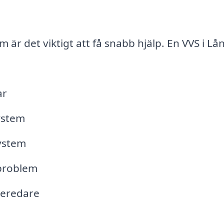
är det viktigt att få snabb hjälp. En VVS i Lå
ar
ystem
ystem
problem
beredare