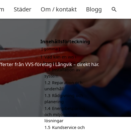
m
Städer
Om / kontakt
Blogg
Innehållsförteckning
gömma
1
Vad kan en vvs i
Långvik hjälpa till med?
erter från VVS-företag i Långvik – direkt här.
1.1
Installation av
system
1.2
Reparation och
underhåll
1.3
Rådgivning och
planering
1.4
Energibesparing
och miljövänliga
lösningar
1.5
Kundservice och