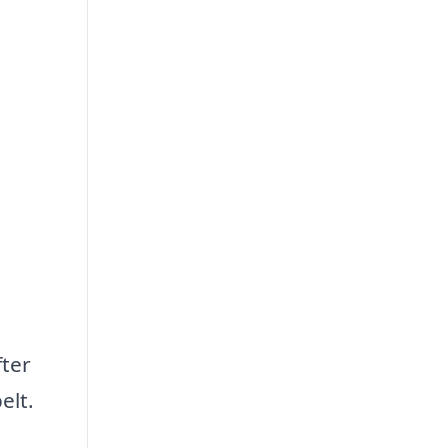
fter
elt.