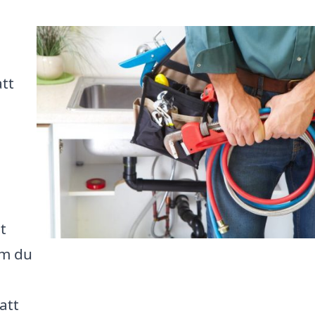
att
et
om du
att