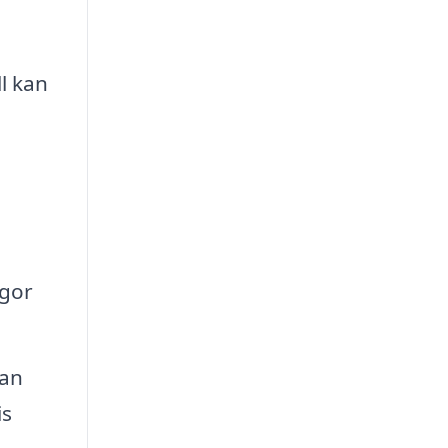
ll kan
ågor
kan
is