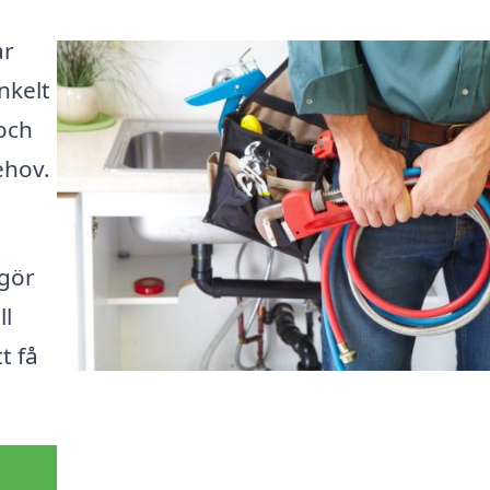
ar
nkelt
 och
ehov.
 gör
ll
t få