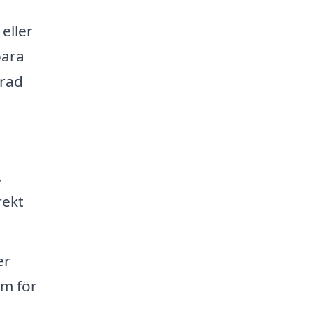
 eller
bara
 rad
,
rekt
er
em för