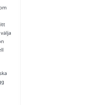
 som
itt
välja
on
ll
 ska
gg