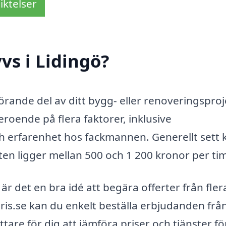
iktelser
vs i Lidingö?
görande del av ditt bygg- eller renoveringsproj
roende på flera faktorer, inklusive
h erfarenhet hos fackmannen. Generellt sett 
eten ligger mellan 500 och 1 200 kronor per t
är det en bra idé att begära offerter från fler
ris.se kan du enkelt beställa erbjudanden från
ttare för dig att jämföra priser och tjänster fö