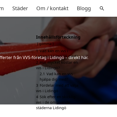
m
Städer
Om / kontakt
Blogg
Innehållsförteckning
gömma
1
Vad kan en vvs i
Lidingö hjälpa till med?
erter från VVS-företag i Lidingö – direkt här.
2
Hur mycket kostar en
vvs i Lidingö?
2.1
Vad kan en vvs
hjälpa dig med?
3
Fördelar med att välja
vvs i Lidingö
4
Sök efter en skicklig
vvs i de omgivande
städerna Lidingö