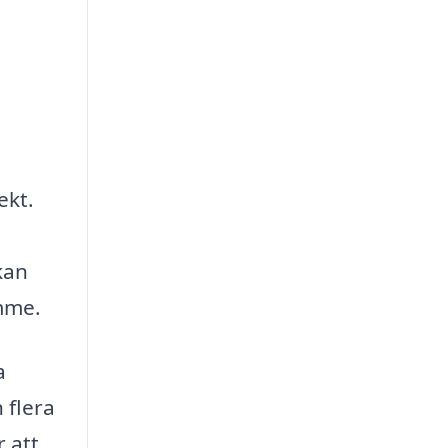
ekt.
kan
imme.
a
 flera
r att