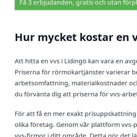
Få 3 erbjudanden, gratis och utan förpl
Hur mycket kostar en v
Att hitta en vvs i Lidingö kan vara en av
Priserna för rörmokartjänster varierar be
arbetsomfattning, materialkostnader oc
du förvänta dig att priserna för vvs-arb
För att få en mer exakt prisuppskattning 
olika företag. Genom vår plattform vvs-p
vvs-firmor i ditt område. Detta gör det lä