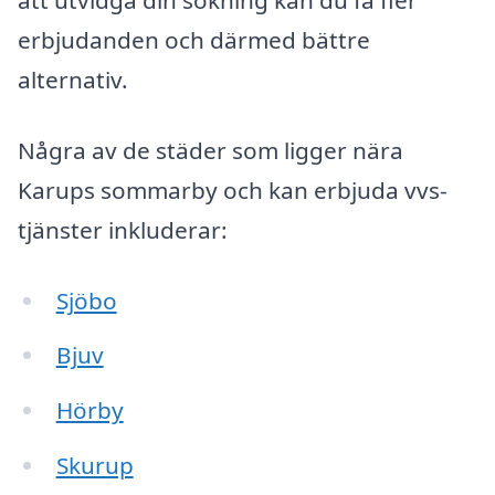
att utvidga din sökning kan du få fler
erbjudanden och därmed bättre
alternativ.
Några av de städer som ligger nära
Karups sommarby och kan erbjuda vvs-
tjänster inkluderar:
Sjöbo
Bjuv
Hörby
Skurup