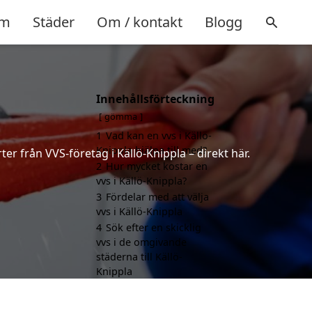
m
Städer
Om / kontakt
Blogg
Innehållsförteckning
gömma
1
Vad kan en vvs i Källö-
Knippla hjälpa till med?
er från VVS-företag i Källö-Knippla – direkt här.
2
Hur mycket kostar en
vvs i Källö-Knippla?
3
Fördelar med att välja
vvs i Källö-Knippla
4
Sök efter en skicklig
vvs i de omgivande
städerna till Källö-
Knippla