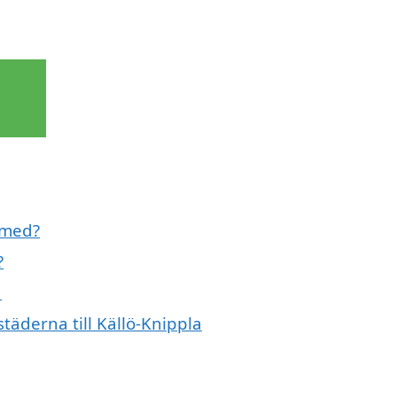
l med?
?
a
städerna till Källö-Knippla