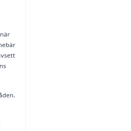
 när
nnebär
avsett
nns
råden.
h