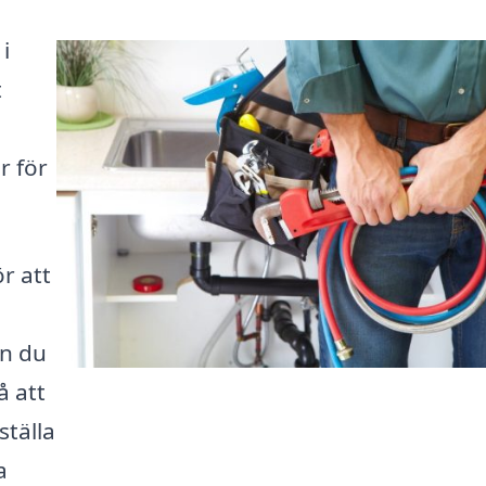
i
t
r för
r att
an du
å att
ställa
a