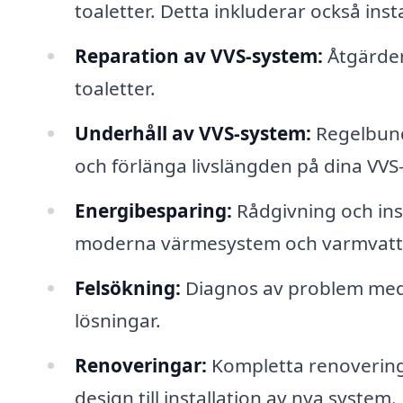
toaletter. Detta inkluderar också inst
Reparation av VVS-system:
Åtgärder
toaletter.
Underhåll av VVS-system:
Regelbund
och förlänga livslängden på dina VVS-
Energibesparing:
Rådgivning och inst
moderna värmesystem och varmvatt
Felsökning:
Diagnos av problem med b
lösningar.
Renoveringar:
Kompletta renoveringa
design till installation av nya system.