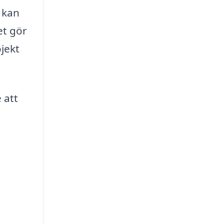
 kan
et gör
ojekt
 att