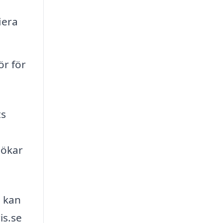
iera
ör för
ts
 ökar
, kan
is.se