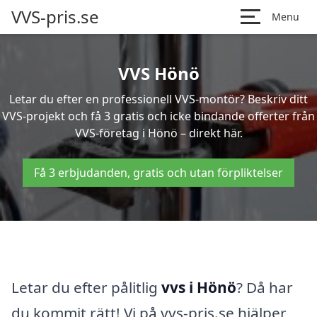
VVS-pris.se
Menu
VVS Hönö
Letar du efter en professionell VVS-montör? Beskriv ditt
VVS-projekt och få 3 gratis och icke bindande offerter från
VVS-företag i Hönö – direkt här.
Få 3 erbjudanden, gratis och utan förpliktelser
Letar du efter pålitlig
vvs i Hönö
? Då har
du kommit rätt! Vi på vvs-pris.se hjälper