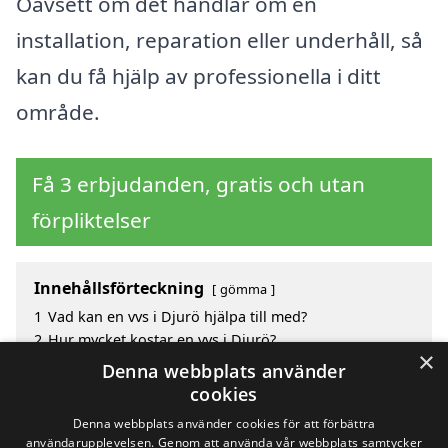
Oavsett om det handlar om en
installation, reparation eller underhåll, så
kan du få hjälp av professionella i ditt
område.
Få 3 erbjudanden, gratis och utan
förpliktelser
Innehållsförteckning
gömma
1
Vad kan en vvs i Djurö hjälpa till med?
2
Hur mycket kostar en vvs i Djurö?
×
3
Fördelar med att välja vvs i Djurö
Denna webbplats använder
4
Sök efter en skicklig VVS i de omgivande städerna
cookies
Djurö
Denna webbplats använder cookies för att förbättra
användarupplevelsen. Genom att använda vår webbplats samtycker