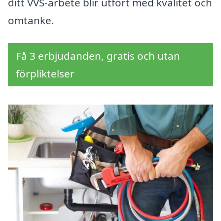
ditt VVS-arbete blir utfört med kvalitet och
omtanke.
Få 3 erbjudanden, gratis och utan
förpliktelser