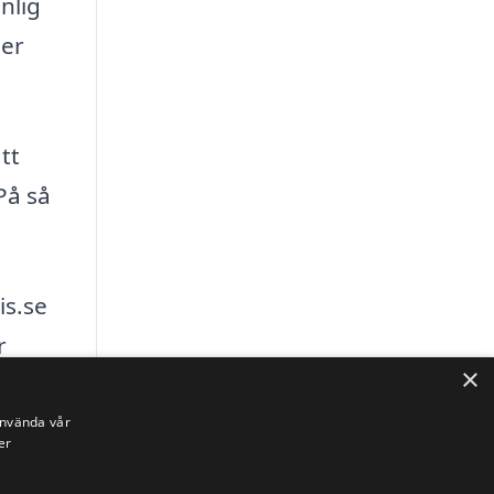
nlig
der
tt
På så
is.se
r
×
använda vår
er