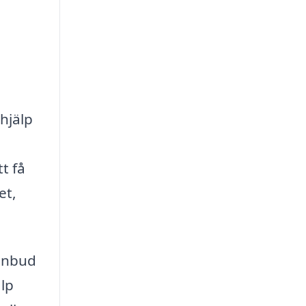
hjälp
t få
et,
 anbud
älp