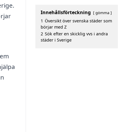
erige.
Innehållsförteckning
gömma
rjar
1
Översikt över svenska städer som
börjar med Z
2
Sök efter en skicklig vvs i andra
städer i Sverige
 hem
hjälpa
ån