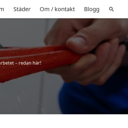
m
Städer
Om / kontakt
Blogg
!
rbetet – redan här!