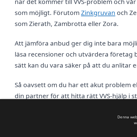
när det kommer till VVS-problem och vår 
som möjligt. Förutom
Zinkgruvan
och Zed
som Zierath, Zambrotta eller Zora.
Att jämföra anbud ger dig inte bara möjli
läsa recensioner och utvärdera företag b
sätt kan du vara säker på att du anlitar en
Så oavsett om du har ett akut problem el
din partner för att hitta rätt VVS-hjälp
webbplats idag för att komma igång och 
välgrundat val.
Denna webb
w