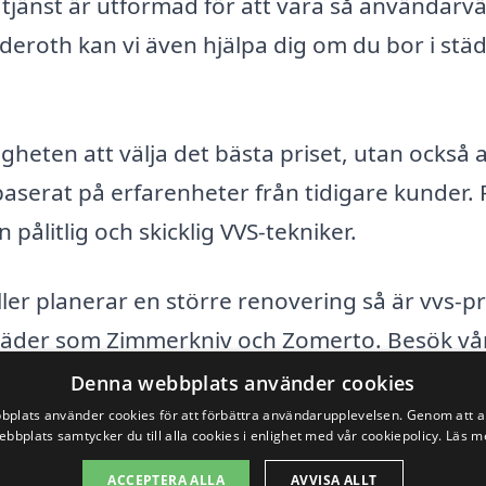
tjänst är utformad för att vara så användarvä
eroth kan vi även hjälpa dig om du bor i stä
gheten att välja det bästa priset, utan också a
aserat på erfarenheter från tidigare kunder. 
 pålitlig och skicklig VVS-tekniker.
ler planerar en större renovering så är vvs-pr
 i städer som Zimmerkniv och Zomerto. Besök vå
få de anbud du behöver för att göra ett
Denna webbplats använder cookies
plats använder cookies för att förbättra användarupplevelsen. Genom att 
ebbplats samtycker du till alla cookies i enlighet med vår cookiepolicy.
Läs m
ACCEPTERA ALLA
AVVISA ALLT