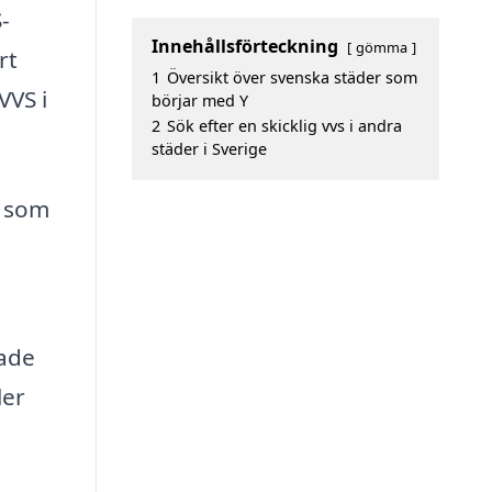
-
Innehållsförteckning
gömma
rt
1
Översikt över svenska städer som
VVS i
börjar med Y
2
Sök efter en skicklig vvs i andra
städer i Sverige
r som
rade
ler