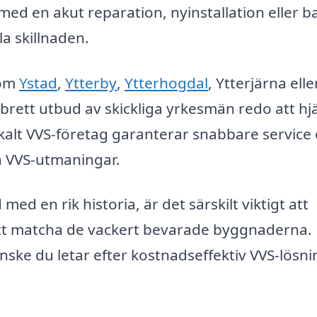
med en akut reparation, nyinstallation eller b
la skillnaden.
som
Ystad
,
Ytterby
,
Ytterhogdal
, Ytterjärna elle
brett utbud av skickliga yrkesmän redo att hj
lokalt VVS-företag garanterar snabbare service
ka VVS-utmaningar.
 med en rik historia, är det särskilt viktigt att
tt matcha de vackert bevarade byggnaderna. 
anske du letar efter kostnadseffektiv VVS-lösni