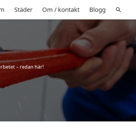
m
Städer
Om / kontakt
Blogg
!
rbetet – redan här!