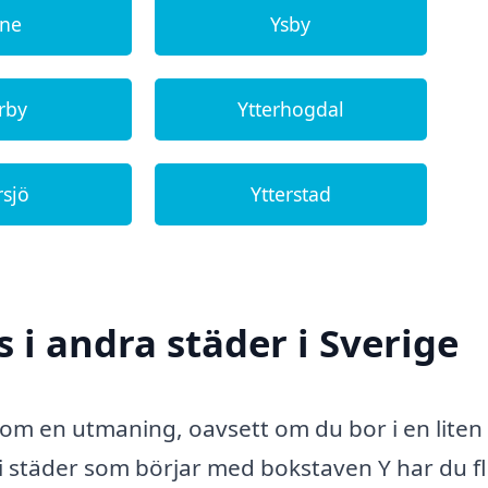
ane
Ysby
erby
Ytterhogdal
rsjö
Ytterstad
s i andra städer i Sverige
som en utmaning, oavsett om du bor i en liten 
r i städer som börjar med bokstaven Y har du f