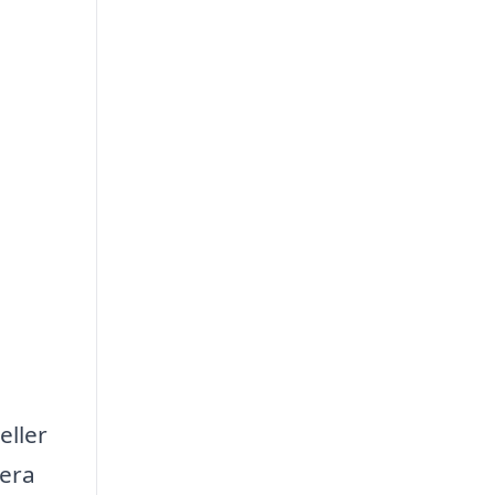
eller
lera