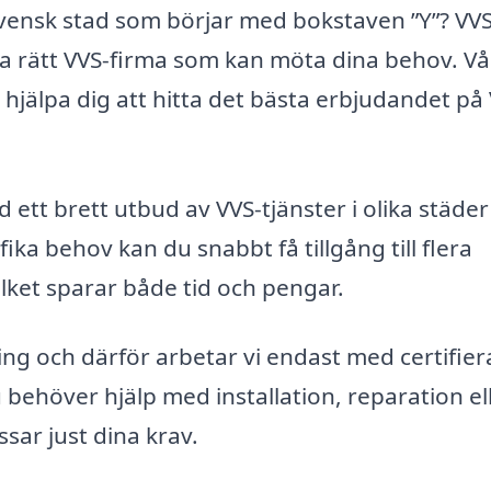
n svensk stad som börjar med bokstaven ”Y”? VVS
itta rätt VVS-firma som kan möta dina behov. Vå
 hjälpa dig att hitta det bästa erbjudandet på 
 ett brett utbud av VVS-tjänster i olika städe
ka behov kan du snabbt få tillgång till flera
ilket sparar både tid och pengar.
sning och därför arbetar vi endast med certifie
 behöver hjälp med installation, reparation el
ssar just dina krav.