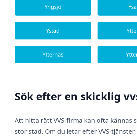
Yngsjö
Ys
Ystad
Ytt
Ytternäs
Ytte
Sök efter en skicklig vv
Att hitta rätt VVS-firma kan ofta kännas 
stor stad. Om du letar efter VVS-tjänste