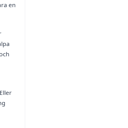
ara en
r
älpa
 och
Eller
ng