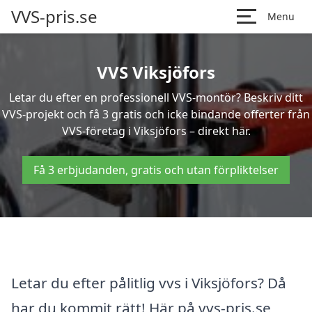
VVS-pris.se
Menu
VVS Viksjöfors
Letar du efter en professionell VVS-montör? Beskriv ditt
VVS-projekt och få 3 gratis och icke bindande offerter från
VVS-företag i Viksjöfors – direkt här.
Få 3 erbjudanden, gratis och utan förpliktelser
Letar du efter pålitlig vvs i Viksjöfors? Då
har du kommit rätt! Här på vvs-pris.se