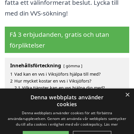
fatta ett välinformerat beslut. Lycka till
med din VVS-sökning!
Få 3 erbjudanden, gratis och utan
förpliktelser
Innehållsförteckning
gömma
1
Vad kan en vvs i Viksjöfors hjälpa till med?
2
Hur mycket kostar en vvs i Viksjöfors?
2.1
Vilka tjänster kan en vvs hjälpa dig med?
×
3
Fördelar med att välja vvs i Viksjöfors
Denna webbplats använder
4
Sök efter en skicklig vvs i de omgivande städerna
cookies
Viksjöfors
Denna webbplats använder cookies för att förbättra
användarupplevelsen. Genom att använda vår webbplats samtycker
du till alla cookies i enlighet med vår cookiepolicy.
Läs mer