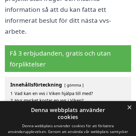
information så att du kan fatta ett
informerat beslut för ditt nästa vvs-
arbete.
Få 3 erbjudanden, gratis och utan
förpliktelser
Innehållsförteckning
gömma
1
Vad kan en vvs i Viken hjälpa till med?
2
Hur mycket kostar en vvs i Viken?
×
3
Fördelar med att välja vvs i Viken
Denna webbplats använder
4
Sök efter en skicklig vvs i de omgivande städerna
cookies
Viken
Denna webbplats använder cookies för att förbättra
användarupplevelsen. Genom att använda vår webbplats samtycker