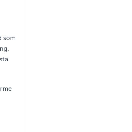
ad som
ing.
ästa
värme