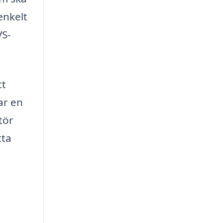
enkelt
VS-
tt
ar en
tör
tta