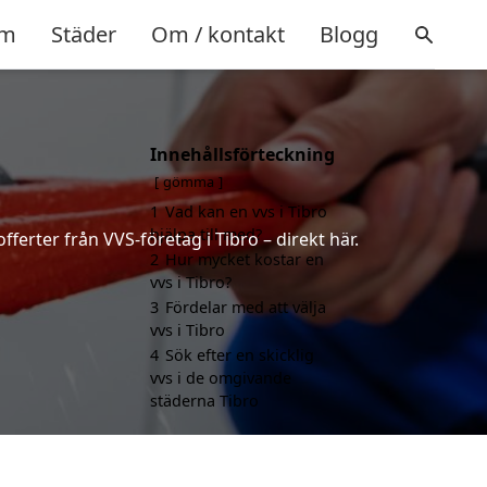
m
Städer
Om / kontakt
Blogg
Innehållsförteckning
gömma
1
Vad kan en vvs i Tibro
hjälpa till med?
ferter från VVS-företag i Tibro – direkt här.
2
Hur mycket kostar en
vvs i Tibro?
3
Fördelar med att välja
vvs i Tibro
4
Sök efter en skicklig
vvs i de omgivande
städerna Tibro