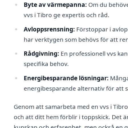
Byte av värmepanna:
Om du behöver
vvs i Tibro ge expertis och råd.
Avloppsrensning:
Förstoppar i avlop
har verktygen som behövs för att re
Rådgivning:
En professionell vvs ka
specifika behov.
Energibesparande lösningar:
Många 
energibesparande alternativ för att 
Genom att samarbeta med en vvs i Tibro 
och att ditt hem förblir i toppskick. Det ä
kunskap och erfarenhet, men också en go