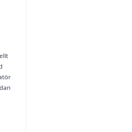
ellt
d
latör
edan