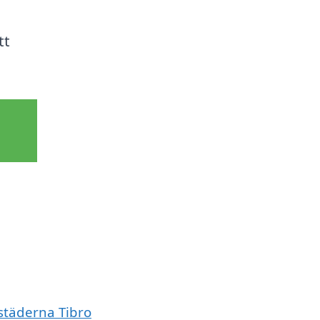
tt
 städerna Tibro