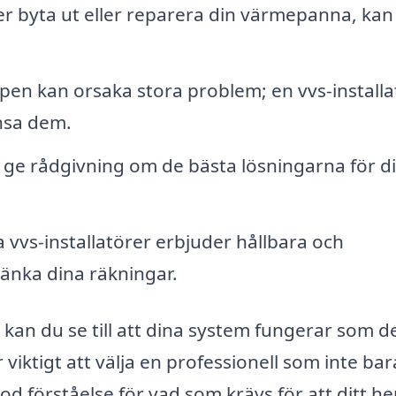
 byta ut eller reparera din värmepanna, kan
pen kan orsaka stora problem; en vvs-installa
nsa dem.
n ge rådgivning om de bästa lösningarna för d
vvs-installatörer erbjuder hållbara och
sänka dina räkningar.
kan du se till att dina system fungerar som d
r viktigt att välja en professionell som inte ba
d förståelse för vad som krävs för att ditt h