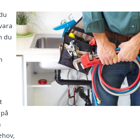
 du
 vara
n du
n
t
 på
a
ehov,