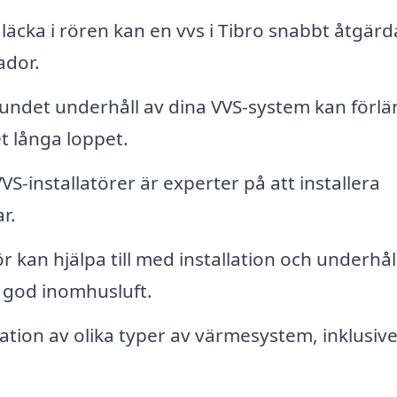
äcka i rören kan en vvs i Tibro snabbt åtgärd
ador.
ndet underhåll av dina VVS-system kan förl
t långa loppet.
VS-installatörer är experter på att installera
r.
r kan hjälpa till med installation och underhål
a god inomhusluft.
ation av olika typer av värmesystem, inklusiv