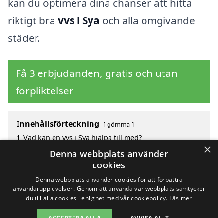
kan du optimera dina chanser att hitta
riktigt bra
vvs i Sya
och alla omgivande
städer.
Få 3 erbjudanden, gratis och utan
förpliktelser
Innehållsförteckning
gömma
1
Vad kan en vvs i Sya hjälpa till med?
×
2
Hur mycket kostar en vvs i Sya?
Denna webbplats använder
3
Fördelar med att välja vvs i Sya
cookies
4
Sök efter en skicklig vvs i de omgivande städerna Sya
Denna webbplats använder cookies för att förbättra
användarupplevelsen. Genom att använda vår webbplats samtycker
du till alla cookies i enlighet med vår cookiepolicy.
Läs mer
Copyright 2026 - Pilanto Aps
ACCEPTERA ALLA
AVVISA ALLT