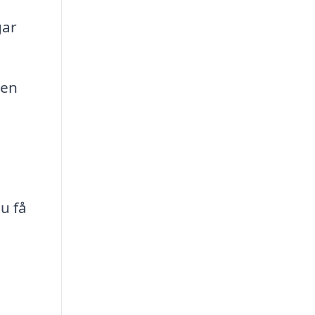
gar
 en
.
u få