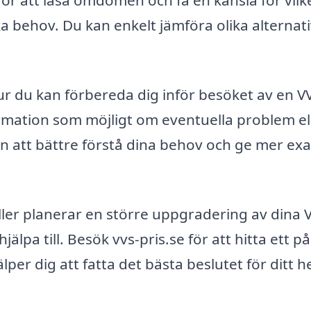
för att läsa omdömen och få en känsla för vilk
ka behov. Du kan enkelt jämföra olika alternat
hur du kan förbereda dig inför besöket av en V
ormation som möjligt om eventuella problem el
n att bättre förstå dina behov och ge mer ex
ller planerar en större uppgradering av dina 
lpa till. Besök vvs-pris.se för att hitta ett pål
er dig att fatta det bästa beslutet för ditt 