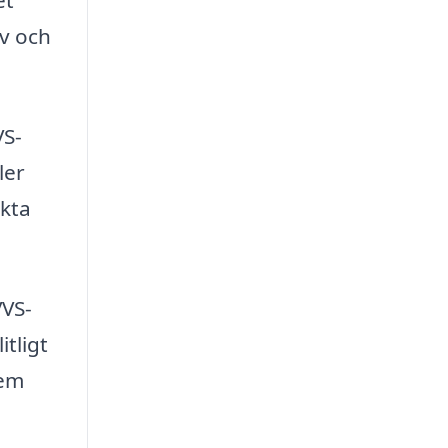
et
iv och
VS-
ler
akta
VVS-
itligt
hem