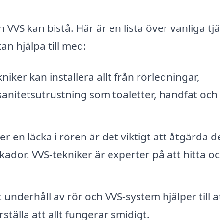
VVS kan bistå. Här är en lista över vanliga tj
n hjälpa till med:
niker kan installera allt från rörledningar,
anitetsutrustning som toaletter, handfat och
 en läcka i rören är det viktigt att åtgärda d
kador. VVS-tekniker är experter på att hitta o
nderhåll av rör och VVS-system hjälper till a
tälla att allt fungerar smidigt.