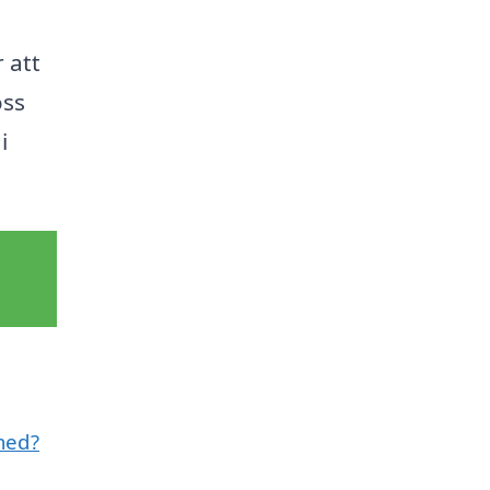
r att
oss
i
med?