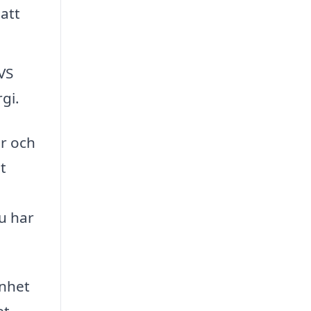
att
VS
gi.
r och
t
du har
enhet