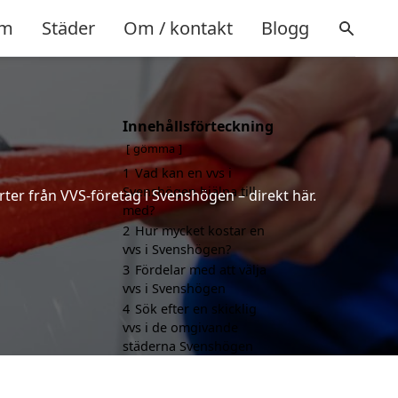
m
Städer
Om / kontakt
Blogg
Innehållsförteckning
gömma
1
Vad kan en vvs i
Svenshögen hjälpa till
rter från VVS-företag i Svenshögen – direkt här.
med?
2
Hur mycket kostar en
vvs i Svenshögen?
3
Fördelar med att välja
vvs i Svenshögen
4
Sök efter en skicklig
vvs i de omgivande
städerna Svenshögen