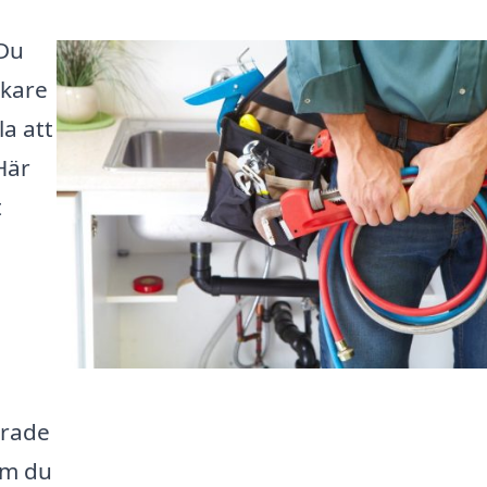
 Du
okare
la att
Här
t
erade
om du