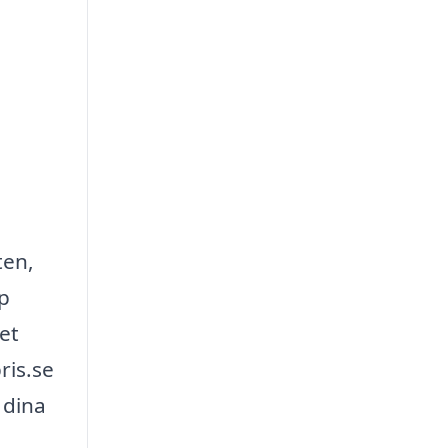
ten,
lp
et
ris.se
 dina