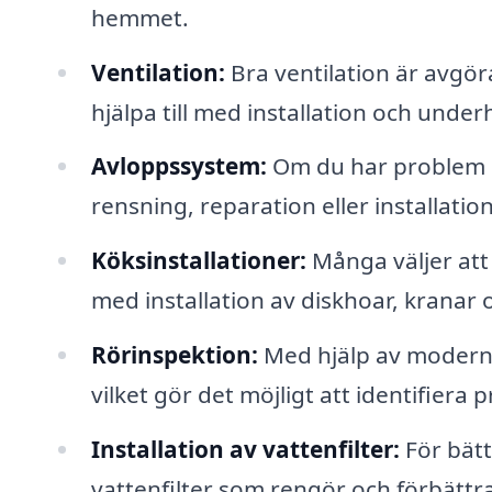
hemmet.
Ventilation:
Bra ventilation är avgör
hjälpa till med installation och under
Avloppssystem:
Om du har problem me
rensning, reparation eller installati
Köksinstallationer:
Många väljer att 
med installation av diskhoar, krana
Rörinspektion:
Med hjälp av modern t
vilket gör det möjligt att identifiera 
Installation av vattenfilter:
För bätt
vattenfilter som rengör och förbättr