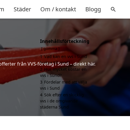
m
Städer
Om / kontakt
Blogg
Innehållsförteckning
gömma
1
Vad kan en vvs i Sund
hjälpa till med?
fferter från VVS-företag i Sund – direkt här.
2
Hur mycket kostar en
vvs i Sund?
3
Fördelar med att välja
vvs i Sund
4
Sök efter en skicklig
vvs i de omgivande
städerna Sund