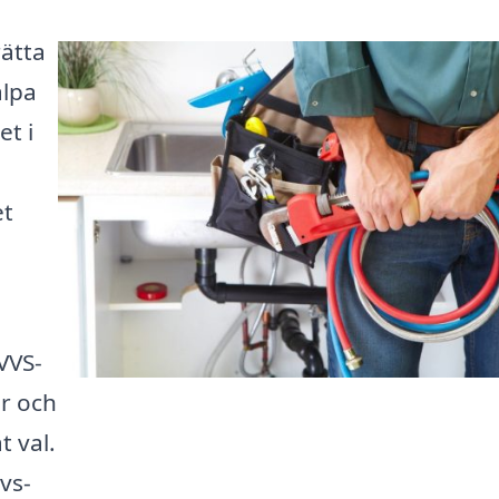
rätta
älpa
et i
et
VVS-
er och
t val.
vs-