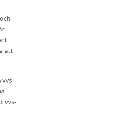
 och
ör
att
a att
 vvs-
na
t vvs-