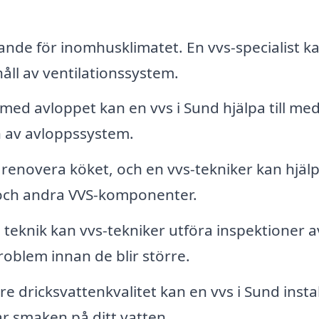
ande för inomhusklimatet. En vvs-specialist k
håll av ventilationssystem.
d avloppet kan en vvs i Sund hjälpa till me
on av avloppssystem.
renovera köket, och en vvs-tekniker kan hjälpa
r och andra VVS-komponenter.
eknik kan vvs-tekniker utföra inspektioner av
problem innan de blir större.
re dricksvattenkvalitet kan en vvs i Sund insta
ar smaken på ditt vatten.