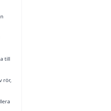
an
d
 till
 rör,
llera