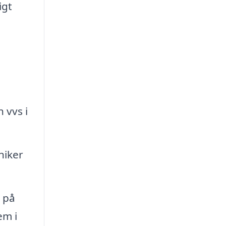
igt
 vvs i
niker
 på
em i