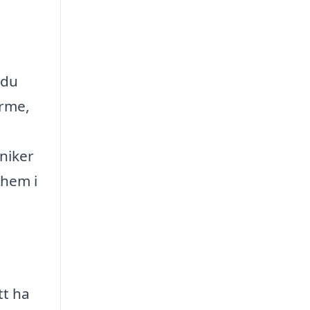
 du
ärme,
kniker
 hem i
tt ha