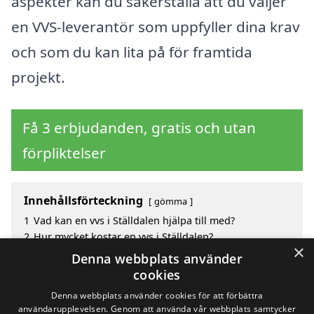
aspekter kan du säkerställa att du väljer
en VVS-leverantör som uppfyller dina krav
och som du kan lita på för framtida
projekt.
Få 3 erbjudanden, gratis och utan
förpliktelser
Innehållsförteckning
gömma
1
Vad kan en vvs i Ställdalen hjälpa till med?
2
Hur mycket kostar en vvs i Ställdalen?
×
3
Fördelar med att välja vvs i Ställdalen
Denna webbplats använder
4
Sök efter en skicklig vvs i de omgivande städerna till
cookies
Ställdalen
Denna webbplats använder cookies för att förbättra
användarupplevelsen. Genom att använda vår webbplats samtycker