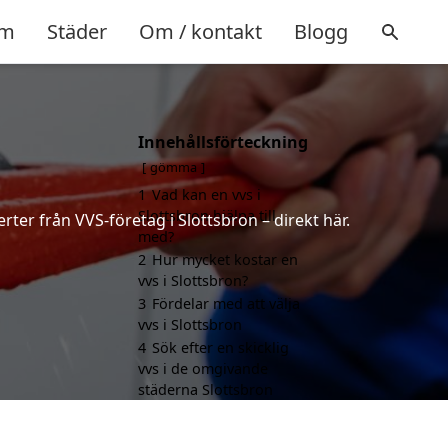
m
Städer
Om / kontakt
Blogg
Innehållsförteckning
gömma
1
Vad kan en vvs i
Slottsbron hjälpa till
rter från VVS-företag i Slottsbron – direkt här.
med?
2
Hur mycket kostar en
vvs i Slottsbron?
3
Fördelar med att välja
vvs i Slottsbron
4
Sök efter en skicklig
vvs i de omgivande
städerna Slottsbron