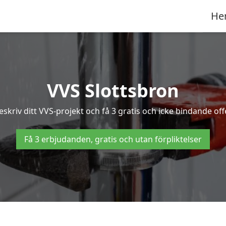
He
VVS Slottsbron
kriv ditt VVS-projekt och få 3 gratis och icke bindande offe
Få 3 erbjudanden, gratis och utan förpliktelser