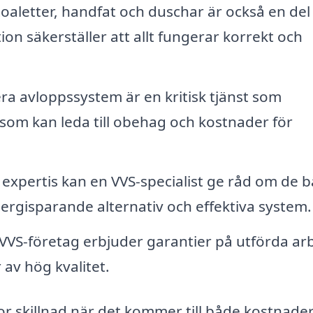
toaletter, handfat och duschar är också en del
tion säkerställer att allt fungerar korrekt och
ra avloppssystem är en kritisk tjänst som
som kan leda till obehag och kostnader för
expertis kan en VVS-specialist ge råd om de b
nergisparande alternativ och effektiva system.
VS-företag erbjuder garantier på utförda ar
r av hög kvalitet.
stor skillnad när det kommer till både kostnade