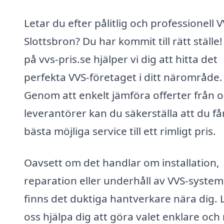
Letar du efter pålitlig och professionell V
Slottsbron? Du har kommit till rätt ställe
på vvs-pris.se hjälper vi dig att hitta det
perfekta VVS-företaget i ditt närområde.
Genom att enkelt jämföra offerter från o
leverantörer kan du säkerställa att du få
bästa möjliga service till ett rimligt pris.
Oavsett om det handlar om installation,
reparation eller underhåll av VVS-system
finns det duktiga hantverkare nära dig. 
oss hjälpa dig att göra valet enklare och