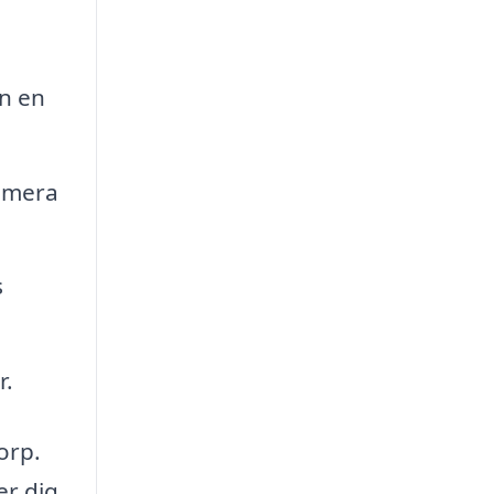
n en
imera
s
r.
orp.
er dig