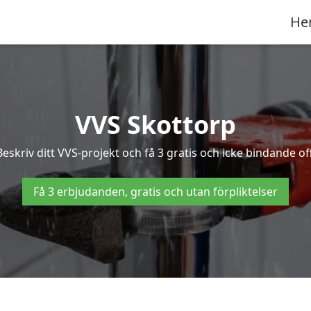
He
VVS Skottorp
skriv ditt VVS-projekt och få 3 gratis och icke bindande off
Få 3 erbjudanden, gratis och utan förpliktelser