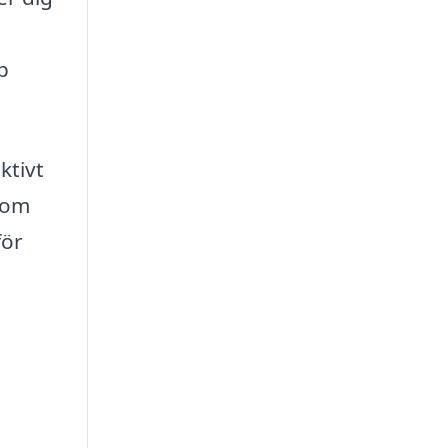
p
ktivt
 som
för