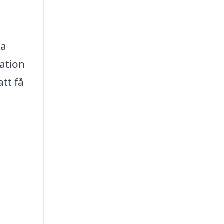
ra
ration
tt få