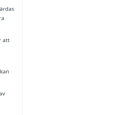
gärdas
ra
 att
 kan
.
av