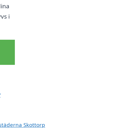
dina
vs i
?
 städerna Skottorp