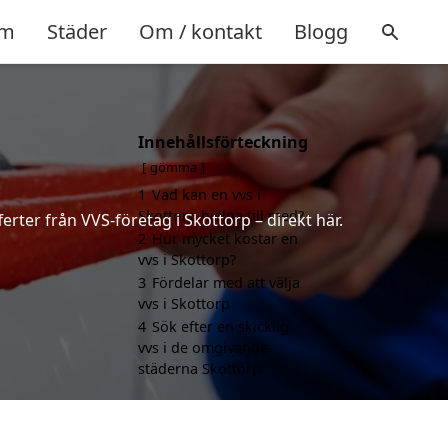
m
Städer
Om / kontakt
Blogg
Innehållsförteckning
gömma
1
Vad kan en vvs i
Skottorp hjälpa till med?
erter från VVS-företag i Skottorp – direkt här.
2
Hur mycket kostar en
vvs i Skottorp?
3
Fördelar med att välja
vvs i Skottorp
4
Sök efter en skicklig
vvs i de omgivande
städerna Skottorp