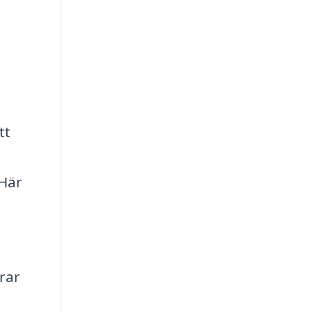
tt
 Här
rar