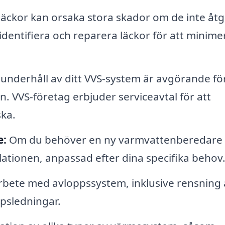
äckor kan orsaka stora skador om de inte åt
identifiera och reparera läckor för att minime
nderhåll av ditt VVS-system är avgörande för
n. VVS-företag erbjuder serviceavtal för att
ska.
e:
Om du behöver en ny varmvattenberedare
allationen, anpassad efter dina specifika behov
rbete med avloppssystem, inklusive rensning 
ppsledningar.