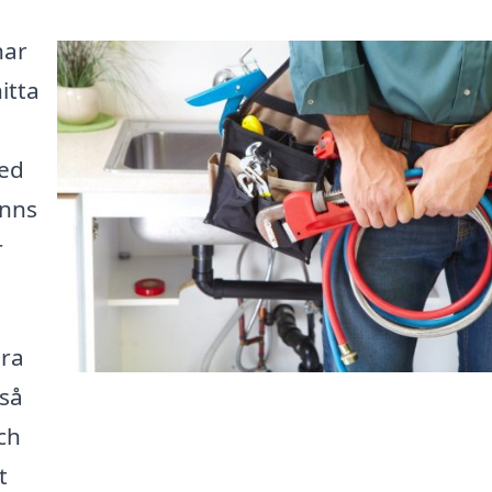
har
itta
med
inns
r
ära
 så
ch
t