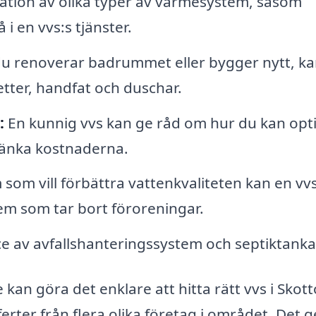
ration av olika typer av värmesystem, såsom
i en vvs:s tjänster.
u renoverar badrummet eller bygger nytt, ka
letter, handfat och duschar.
:
En kunnig vvs kan ge råd om hur du kan opt
 sänka kostnaderna.
som vill förbättra vattenkvaliteten kan en vv
ystem som tar bort föroreningar.
ce av avfallshanteringssystem och septiktanka
kan göra det enklare att hitta rätt vvs i Skott
rter från flera olika företag i området. Det g