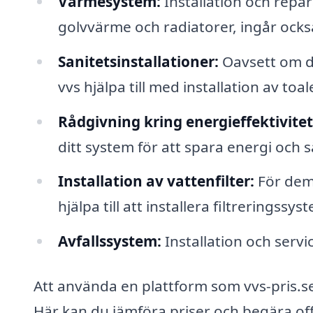
Värmesystem:
Installation och repa
golvvärme och radiatorer, ingår också 
Sanitetsinstallationer:
Oavsett om d
vvs hjälpa till med installation av toa
Rådgivning kring energieffektivitet
ditt system för att spara energi och
Installation av vattenfilter:
För dem 
hjälpa till att installera filtreringss
Avfallssystem:
Installation och servi
Att använda en plattform som vvs-pris.se 
Här kan du jämföra priser och begära offe