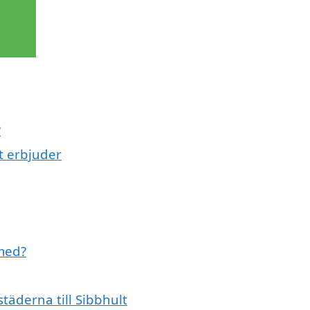
?
t erbjuder
 med?
städerna till Sibbhult