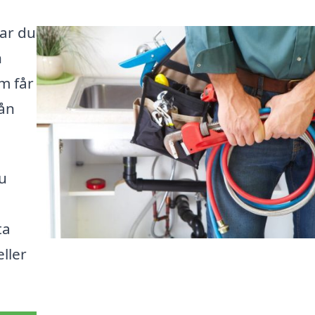
har du
n
m får
rån
u
ta
ller