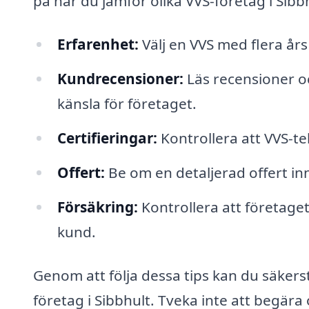
på när du jämför olika VVS-företag i Sibb
Erfarenhet:
Välj en VVS med flera år
Kundrecensioner:
Läs recensioner o
känsla för företaget.
Certifieringar:
Kontrollera att VVS-tek
Offert:
Be om en detaljerad offert in
Försäkring:
Kontrollera att företaget
kund.
Genom att följa dessa tips kan du säkerstä
företag i Sibbhult. Tveka inte att begära o