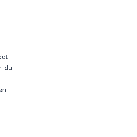
det
m du
 en