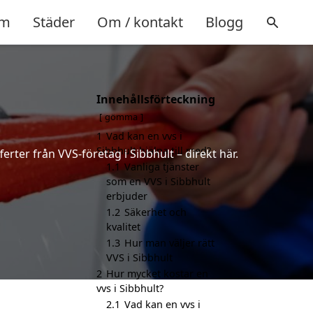
m
Städer
Om / kontakt
Blogg
Innehållsförteckning
gömma
1
Vad kan en vvs i
Sibbhult hjälpa till med?
erter från VVS-företag i Sibbhult – direkt här.
1.1
Vanliga tjänster
som en VVS i Sibbhult
erbjuder
1.2
Säkerhet och
kvalitet
1.3
Hur man väljer rätt
VVS i Sibbhult
2
Hur mycket kostar en
vvs i Sibbhult?
2.1
Vad kan en vvs i