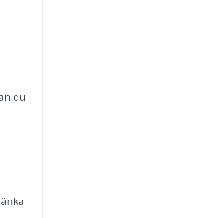
kan du
 tänka