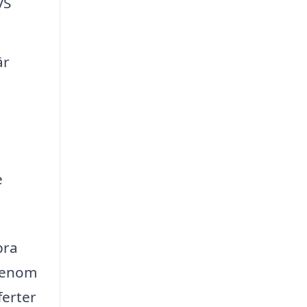
VS
är
e
bra
 Genom
ferter