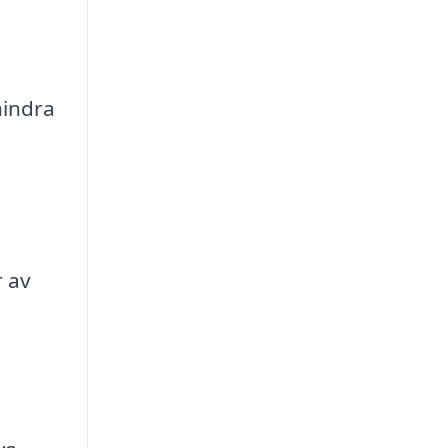
hindra
r av