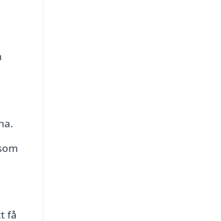
n
na.
 som
t få