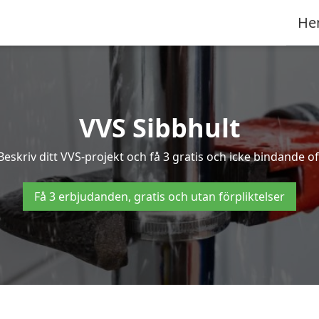
He
VVS Sibbhult
skriv ditt VVS-projekt och få 3 gratis och icke bindande off
Få 3 erbjudanden, gratis och utan förpliktelser