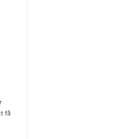
r
t få