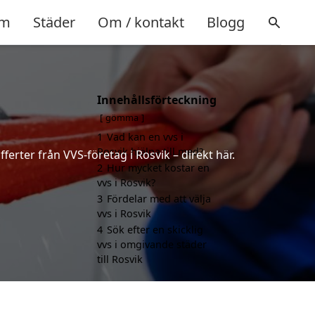
m
Städer
Om / kontakt
Blogg
Innehållsförteckning
gömma
1
Vad kan en vvs i
Rosvik hjälpa till med?
ferter från VVS-företag i Rosvik – direkt här.
2
Hur mycket kostar en
vvs i Rosvik?
3
Fördelar med att välja
vvs i Rosvik
4
Sök efter en skicklig
vvs i omgivande städer
till Rosvik