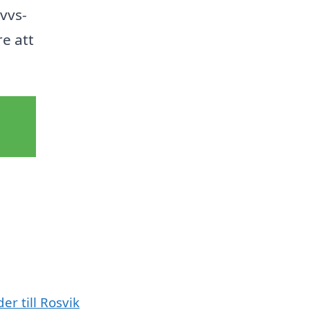
 vvs-
re att
er till Rosvik