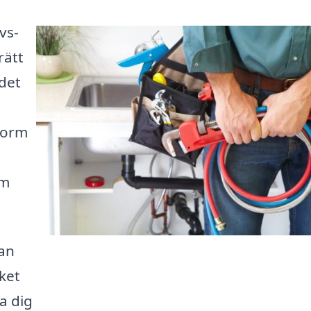
vvs-
rätt
det
form
om
kan
ket
a dig