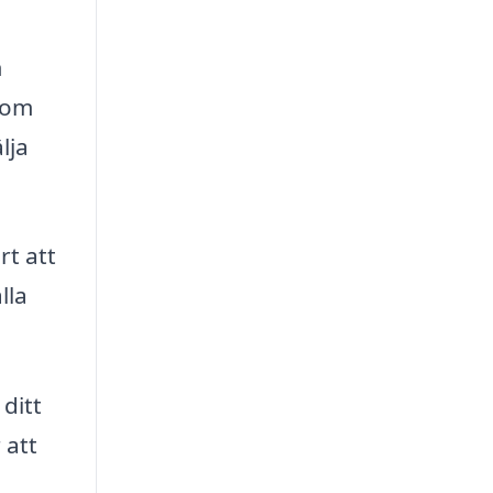
m
r om
lja
rt att
lla
 ditt
 att