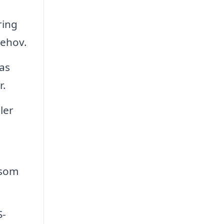
ring
behov.
as
r.
ler
 som
S-