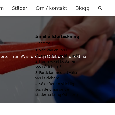
m
Städer
Om / kontakt
Blogg
Innehållsförteckning
gömma
1
Vad kan en vvs i
Ödeborg hjälpa till med?
ferter från VVS-företag i Ödeborg – direkt här.
2
Hur mycket kostar en
vvs i Ödeborg?
3
Fördelar med att välja
vvs i Ödeborg
4
Sök efter en skicklig
vvs i de omgivande
städerna kring Ödeborg