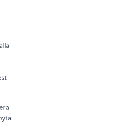
älla
est
rera
 byta