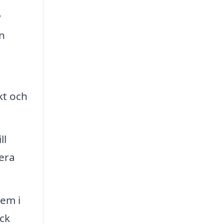
v
n
kt och
ll
era
tem i
yck