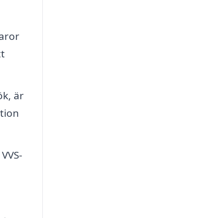
varor
tt
k, är
ation
 VVS-