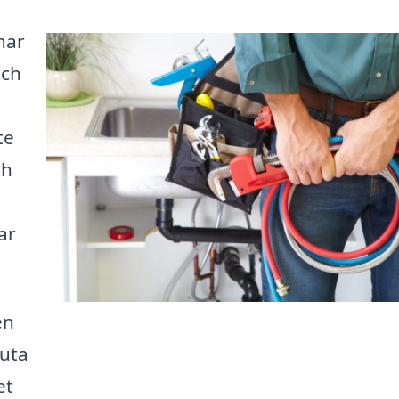
har
och
te
ch
ar
en
kuta
et