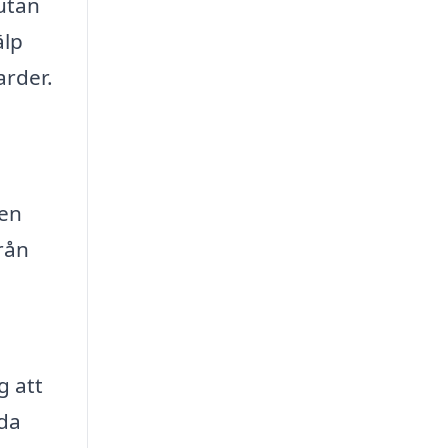
 utan
älp
arder.
 en
från
g att
ida