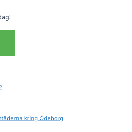
dag!
?
e städerna kring Ödeborg