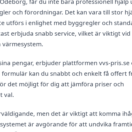
deborg, får du inte bara professionell hjälp
ler och förordningar. Det kan vara till stor hj
bete utförs i enlighet med byggregler och stand
st erbjuda snabb service, vilket är viktigt vid
ga värmesystem.
ina pengar, erbjuder plattformen vvs-pris.se
l formulär kan du snabbt och enkelt få offert 
ör det möjligt för dig att jämföra priser och
t val.
erväldigande, men det är viktigt att komma ihå
s-systemet är avgörande för att undvika framt