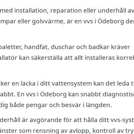
ed installation, reparation eller underhåll a
ar eller golvvärme, är en vvs i Ödeborg de
toaletter, handfat, duschar och badkar kräver
latör kan säkerställa att allt installeras korre
r en läcka i ditt vattensystem kan det leda ti
nabbt. En vvs i Ödeborg kan snabbt diagnostis
 dig både pengar och besvär i längden.
rhåll är avgörande för att hålla ditt vvs-sys
jänster som rensning av avlopp, kontroll av tr