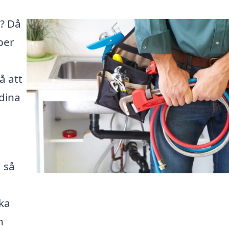
g? Då
per
å att
 dina
 så
ka
n