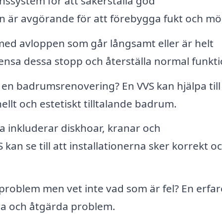
onssystem för att säkerställa god
on är avgörande för att förebygga fukt och mö
d avloppen som går långsamt eller är helt
 rensa dessa stopp och återställa normal funkti
 en badrumsrenovering? En VVS kan hjälpa til
nellt och estetiskt tilltalande badrum.
a inkluderar diskhoar, kranar och
an se till att installationerna sker korrekt o
problem men vet inte vad som är fel? En erfa
ra och åtgärda problem.