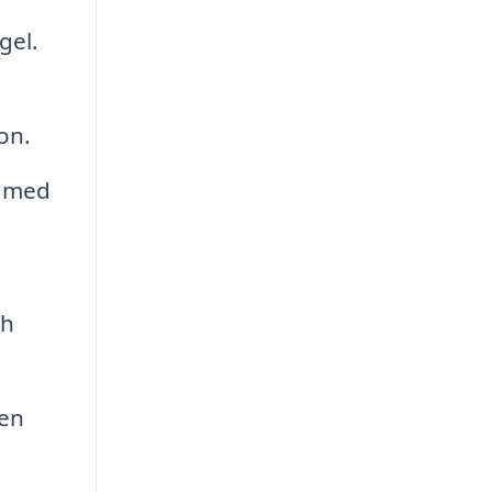
gel.
on.
l med
ch
ren