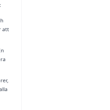
:
ch
 att
En
era
rer,
alla