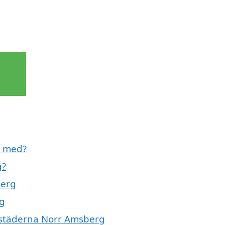
l med?
g?
berg
rg
e städerna Norr Amsberg