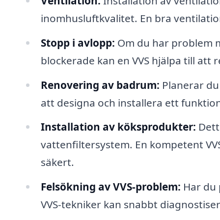
Ventilation:
Installation av ventilati
inomhusluftkvalitet. En bra ventilati
Stopp i avlopp:
Om du har problem me
blockerade kan en VVS hjälpa till att
Renovering av badrum:
Planerar du
att designa och installera ett funktio
Installation av köksprodukter:
Dett
vattenfiltersystem. En kompetent VVS k
säkert.
Felsökning av VVS-problem:
Har du 
VVS-tekniker kan snabbt diagnostise