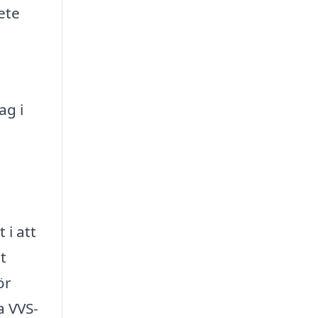
ete
ag i
 i att
t
ör
a VVS-