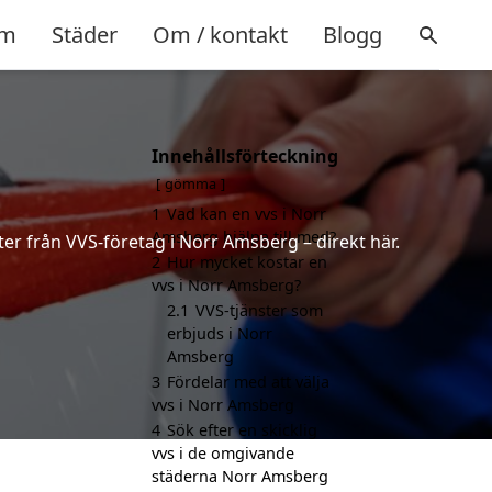
m
Städer
Om / kontakt
Blogg
Innehållsförteckning
gömma
1
Vad kan en vvs i Norr
Amsberg hjälpa till med?
ter från VVS-företag i Norr Amsberg – direkt här.
2
Hur mycket kostar en
vvs i Norr Amsberg?
2.1
VVS-tjänster som
erbjuds i Norr
Amsberg
3
Fördelar med att välja
vvs i Norr Amsberg
4
Sök efter en skicklig
vvs i de omgivande
städerna Norr Amsberg