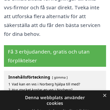
vvs-firmor och få svar direkt. Tveka inte
att utforska flera alternativ för att
säkerställa att du får den bästa servicen
för dina behov.
Få 3 erbjudanden, gratis och utan
förpliktelser
Innehållsförteckning
gömma
1
Vad kan en vvs i Norberg hjälpa till med?
2
Hur mycket kostar en vvs i Norberg?
×
3
Fördelar med att välja vvs i Norberg
Denna webbplats använder
4
Sök efter en skicklig vvs i de omgivande städerna
cookies
Norberg