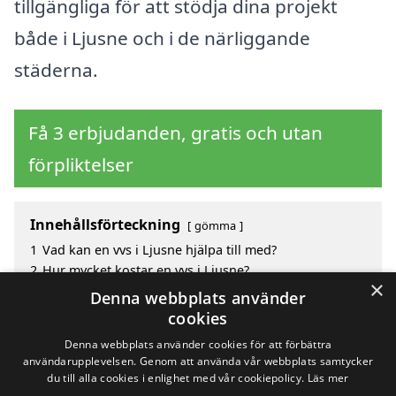
tillgängliga för att stödja dina projekt
både i Ljusne och i de närliggande
städerna.
Få 3 erbjudanden, gratis och utan
förpliktelser
Innehållsförteckning
gömma
1
Vad kan en vvs i Ljusne hjälpa till med?
2
Hur mycket kostar en vvs i Ljusne?
×
3
Fördelar med att välja vvs i Ljusne
Denna webbplats använder
4
Sök efter en skicklig vvs i de omgivande städerna
cookies
Ljusne
Denna webbplats använder cookies för att förbättra
användarupplevelsen. Genom att använda vår webbplats samtycker
du till alla cookies i enlighet med vår cookiepolicy.
Läs mer