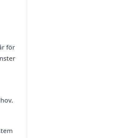
r för
änster
ehov.
ystem