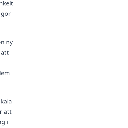
nkelt
t gör
en ny
 att
l
blem
okala
r att
g i