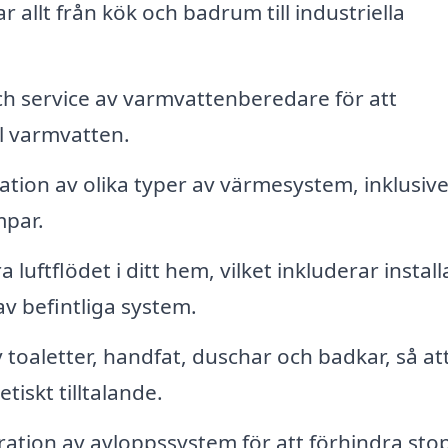
r allt från kök och badrum till industriella
ch service av varmvattenberedare för att
ill varmvatten.
ation av olika typer av värmesystem, inklusiv
mpar.
 luftflödet i ditt hem, vilket inkluderar install
v befintliga system.
toaletter, handfat, duschar och badkar, så att
tiskt tilltalande.
ation av avloppssystem för att förhindra sto