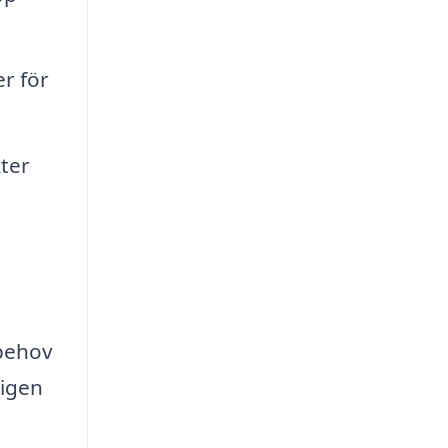
er för
ter
 behov
ligen