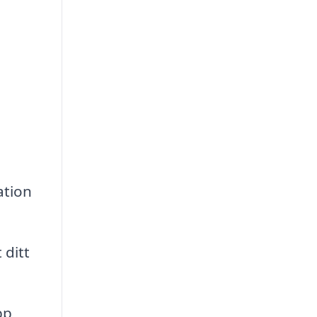
e
ation
 ditt
pp