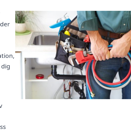
r
uder
tion,
 dig
v
ss