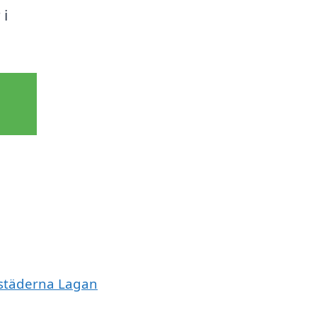
 i
e städerna Lagan