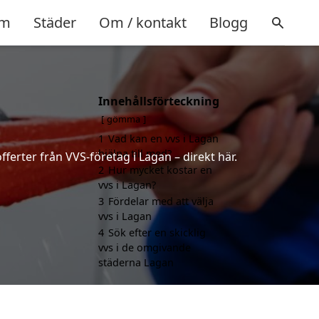
m
Städer
Om / kontakt
Blogg
Innehållsförteckning
gömma
1
Vad kan en vvs i Lagan
hjälpa till med?
ferter från VVS-företag i Lagan – direkt här.
2
Hur mycket kostar en
vvs i Lagan?
3
Fördelar med att välja
vvs i Lagan
4
Sök efter en skicklig
vvs i de omgivande
städerna Lagan