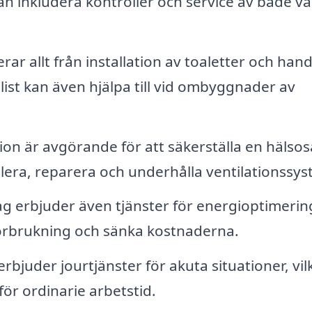
an inkludera kontroller och service av både v
rar allt från installation av toaletter och hand
alist kan även hjälpa till vid ombyggnader av
ion är avgörande för att säkerställa en hälso
llera, reparera och underhålla ventilationssys
 erbjuder även tjänster för energioptimerin
förbrukning och sänka kostnaderna.
juder jourtjänster för akuta situationer, vil
för ordinarie arbetstid.