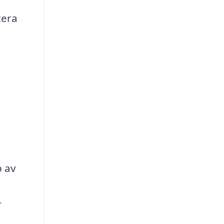
tera
p av
r