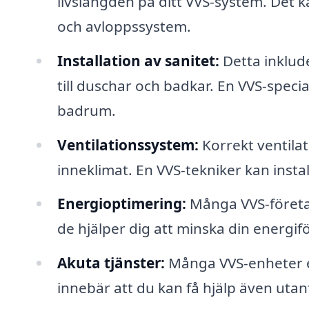
livslängden på ditt VVS-system. Det k
och avloppssystem.
Installation av sanitet:
Detta inklude
till duschar och badkar. En VVS-speci
badrum.
Ventilationssystem:
Korrekt ventilat
inneklimat. En VVS-tekniker kan insta
Energioptimering:
Många VVS-företag
de hjälper dig att minska din energi
Akuta tjänster:
Många VVS-enheter erb
innebär att du kan få hjälp även utan