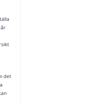
tälla
tår
rsikt
m det
xa
 kan