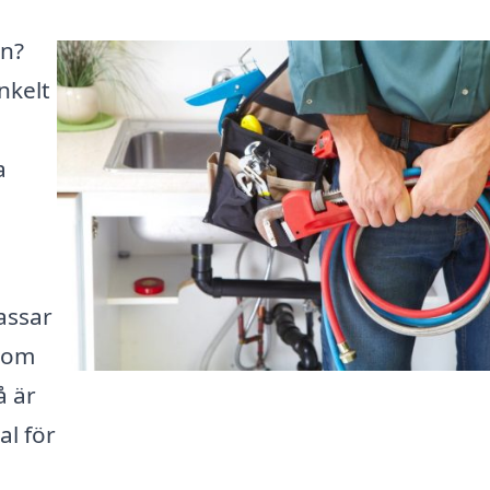
nn?
enkelt
a
assar
r om
å är
al för