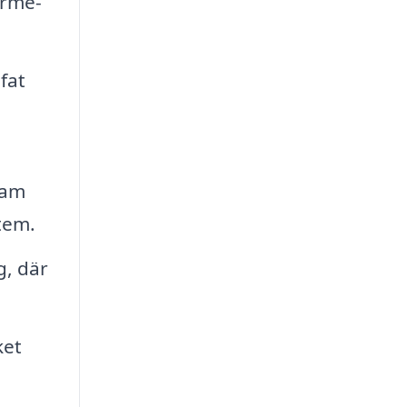
ärme-
fat
sam
tem.
g, där
ket