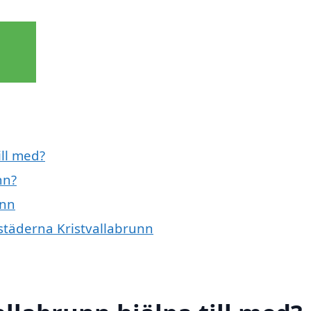
ill med?
nn?
unn
 städerna Kristvallabrunn