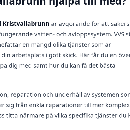
allabrunn hjälpa till med?
i Kristvallabrunn
är avgörande för att säkers
n fungerande vatten- och avloppssystem. VVS s
nnefattar en mängd olika tjänster som är
 din arbetsplats i gott skick. Här får du en öve
älpa dig med samt hur du kan få det bästa
tion, reparation och underhåll av systemen so
 sig från enkla reparationer till mer komple
ss titta närmare på vilka specifika tjänster du