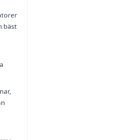
atorer
m bäst
ra
nar,
an