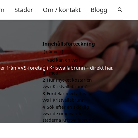
m
Städer
Om / kontakt
Blogg
Innehållsförteckning
gömma
1
Vad kan en vvs i
Kristvallabrunn hjälpa
r från VVS-företag i Kristvallabrunn – direkt här.
till med?
2
Hur mycket kostar en
vvs i Kristvallabrunn?
3
Fördelar med att välja
vvs i Kristvallabrunn
4
Sök efter en skicklig
vvs i de omgivande
städerna Kristvallabrunn