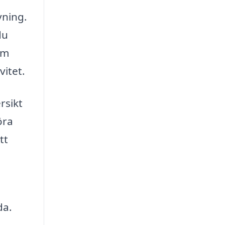
vning.
du
om
vitet.
rsikt
öra
tt
da.