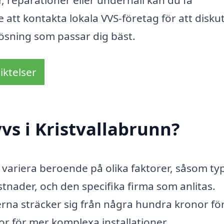
, reparationer eller underhåll kan du få
e att kontakta lokala VVS-företag för att disku
lösning som passar dig bäst.
iktelser
vs i Kristvallabrunn?
variera beroende på olika faktorer, såsom ty
tnader, och den specifika firma som anlitas.
serna sträcker sig från några hundra kronor fö
nor för mer komplexa installationer.