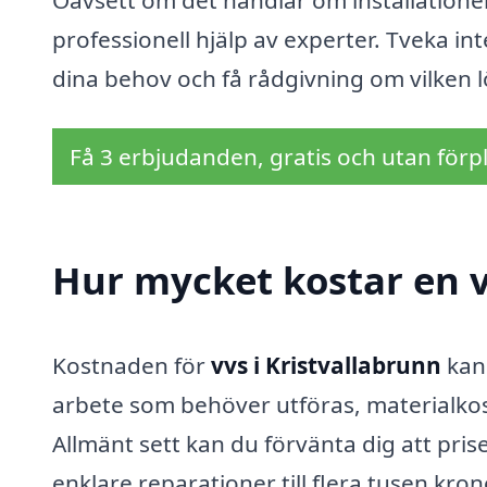
Oavsett om det handlar om installationer
professionell hjälp av experter. Tveka int
dina behov och få rådgivning om vilken 
Få 3 erbjudanden, gratis och utan förpl
Hur mycket kostar en v
Kostnaden för
vvs i Kristvallabrunn
kan 
arbete som behöver utföras, materialkos
Allmänt sett kan du förvänta dig att pri
enklare reparationer till flera tusen kro