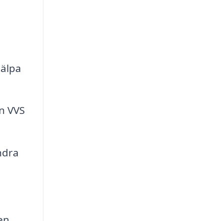
jälpa
n VVS
ndra
en