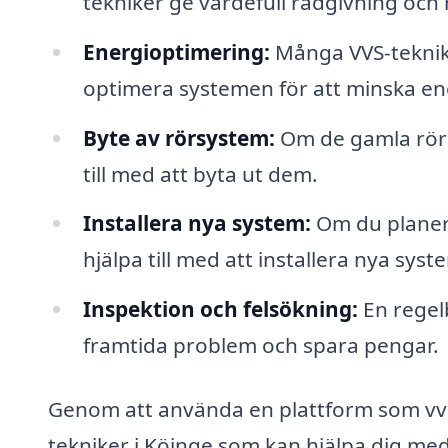
tekniker ge värdefull rådgivning oc
Energioptimering:
Många VVS-tekniker
optimera systemen för att minska e
Byte av rörsystem:
Om de gamla rören
till med att byta ut dem.
Installera nya system:
Om du planera
hjälpa till med att installera nya syst
Inspektion och felsökning:
En regel
framtida problem och spara pengar.
Genom att använda en plattform som vvs-p
tekniker i Köinge som kan hjälpa dig me