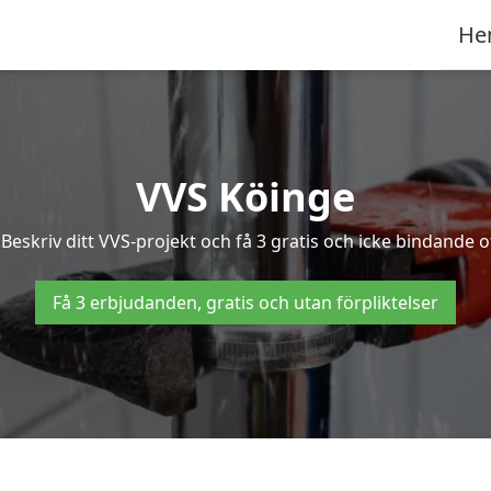
He
VVS Köinge
eskriv ditt VVS-projekt och få 3 gratis och icke bindande of
Få 3 erbjudanden, gratis och utan förpliktelser