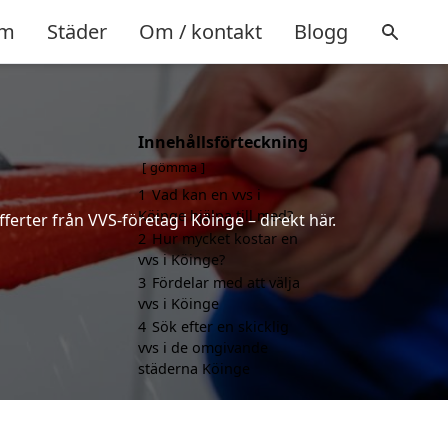
m
Städer
Om / kontakt
Blogg
Innehållsförteckning
gömma
1
Vad kan en vvs i
Köinge hjälpa till med?
ferter från VVS-företag i Köinge – direkt här.
2
Hur mycket kostar en
vvs i Köinge?
3
Fördelar med att välja
vvs i Köinge
4
Sök efter en skicklig
vvs i de omgivande
städerna Köinge