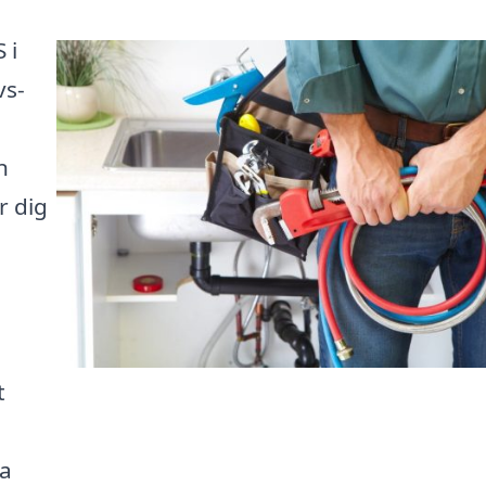
 i
vs-
n
r dig
t
ia