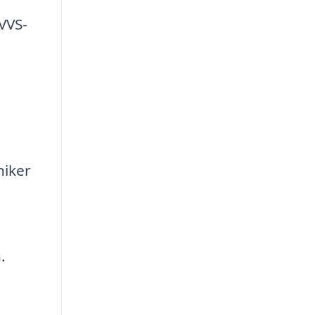
VVS-
niker
.