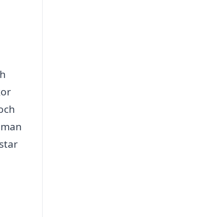
ch
kor
 och
n man
star