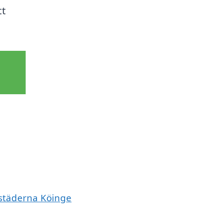
tt
 städerna Köinge