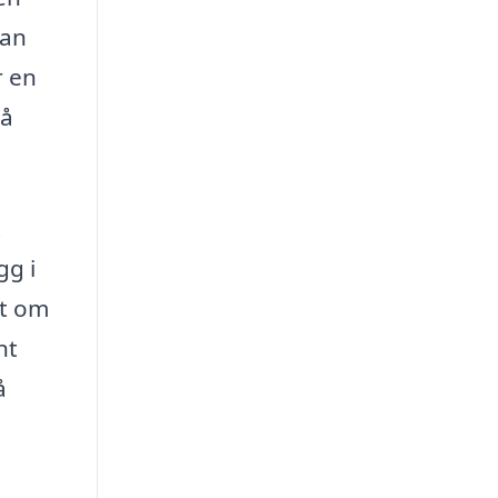
kan
r en
så
t
gg i
tt om
nt
å