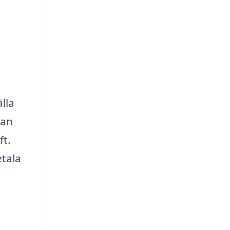
lla
kan
ft.
etala