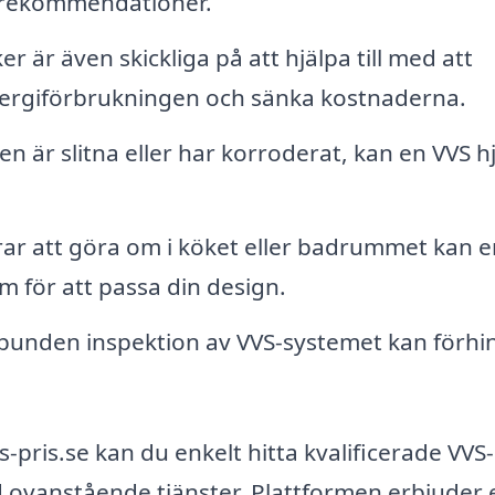
h rekommendationer.
 är även skickliga på att hjälpa till med att
nergiförbrukningen och sänka kostnaderna.
 är slitna eller har korroderat, kan en VVS h
r att göra om i köket eller badrummet kan e
em för att passa din design.
bunden inspektion av VVS-systemet kan förhi
ris.se kan du enkelt hitta kvalificerade VVS-
d ovanstående tjänster. Plattformen erbjuder 