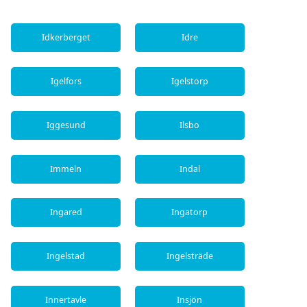
Idkerberget
Idre
Igelfors
Igelstorp
Iggesund
Ilsbo
Immeln
Indal
Ingared
Ingatorp
Ingelstad
Ingelsträde
Innertavle
Insjön