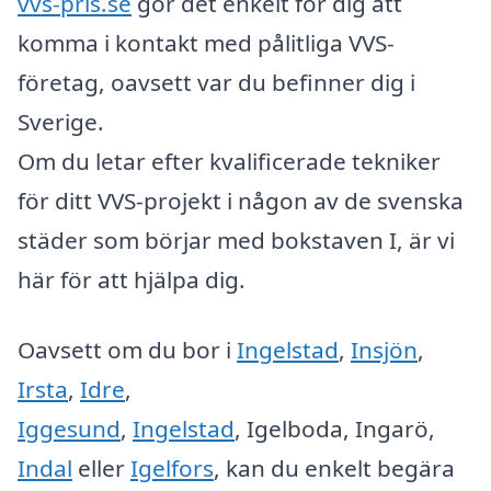
vvs-pris.se
gör det enkelt för dig att
komma i kontakt med pålitliga VVS-
företag, oavsett var du befinner dig i
Sverige.
Om du letar efter kvalificerade tekniker
för ditt VVS-projekt i någon av de svenska
städer som börjar med bokstaven I, är vi
här för att hjälpa dig.
Oavsett om du bor i
Ingelstad
,
Insjön
,
Irsta
,
Idre
,
Iggesund
,
Ingelstad
, Igelboda, Ingarö,
Indal
eller
Igelfors
, kan du enkelt begära