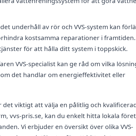
tallera vattenreningssystem för att göra vattne
et underhåll av rör och VVS-system kan förl
förhindra kostsamma reparationer i framtiden.
änster för att hålla ditt system i toppskick.
aren VVS-specialist kan ge råd om vilka lösnin
om det handlar om energieffektivitet eller
et viktigt att välja en pålitlig och kvalificera
, vvs-pris.se, kan du enkelt hitta lokala före
nden. Vi erbjuder en översikt över olika VVS-