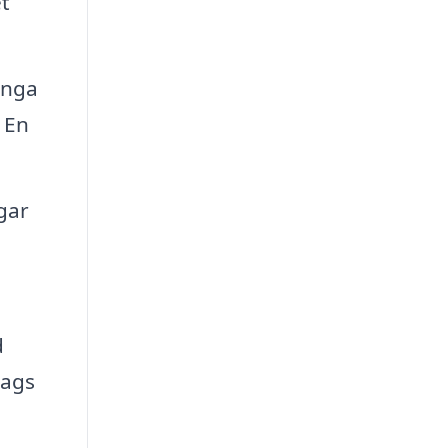
t
änga
 En
gar
d
tags