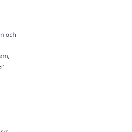
on och
tem,
er
vvs-