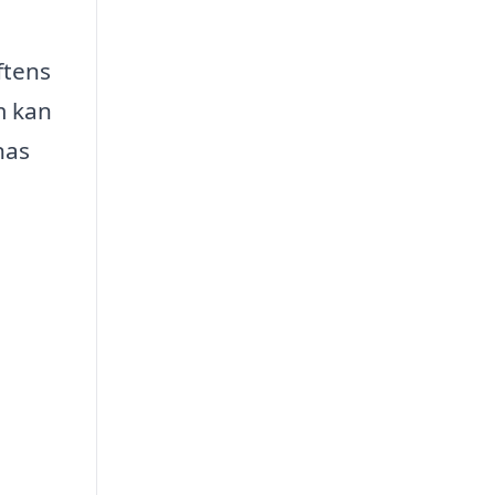
ftens
m kan
nas