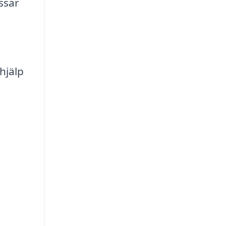
ssar
h
 hjälp