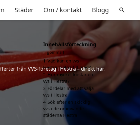
m
Städer
Om / kontakt
Blogg
Innehållsförteckning
gömma
1
Vad kan en vvs i
Hestra hjälpa till med?
ferter från VVS-företag i Hestra – direkt här.
2
Hur mycket kostar en
vvs i Hestra?
3
Fördelar med att välja
vvs i Hestra
4
Sök efter en skicklig
vvs i de omgivande
städerna Hestra