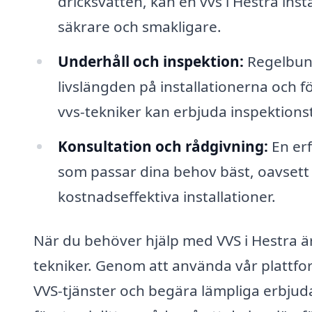
dricksvatten, kan en vvs i Hestra ins
säkrare och smakligare.
Underhåll och inspektion:
Regelbund
livslängden på installationerna och 
vvs-tekniker kan erbjuda inspektionstj
Konsultation och rådgivning:
En erf
som passar dina behov bäst, oavsett 
kostnadseffektiva installationer.
När du behöver hjälp med VVS i Hestra är d
tekniker. Genom att använda vår plattform
VVS-tjänster och begära lämpliga erbjuda