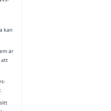
ra kan
tem är
 att
vs-
.
sitt