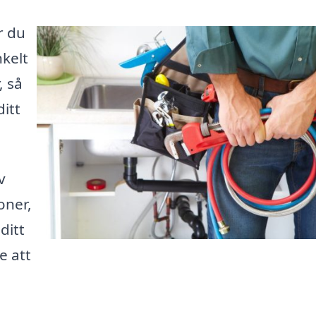
r du
nkelt
, så
ditt
v
oner,
ditt
e att