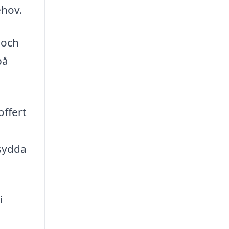
ehov.
 och
på
offert
rsydda
i