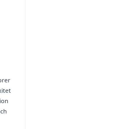
orer
itet
tion
och