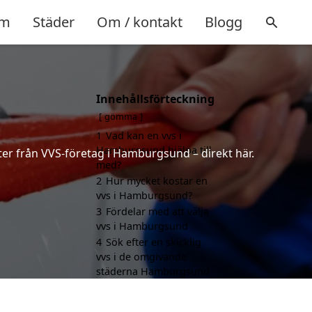
m
Städer
Om / kontakt
Blogg
Innehållsförteckning
gömma
1
Vad kan en vvs i
Hamburgsund hjälpa till
rter från VVS-företag i Hamburgsund – direkt här.
med?
2
Hur mycket kostar en
vvs i Hamburgsund?
3
Fördelar med att välja
vvs i Hamburgsund
4
Sök efter en skicklig
vvs i de omgivande
städerna Hamburgsund