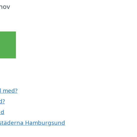
ehov
ll med?
d?
nd
de städerna Hamburgsund