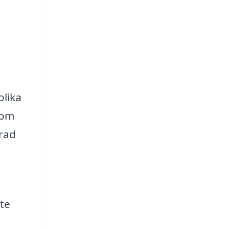
olika
 om
 rad
ste