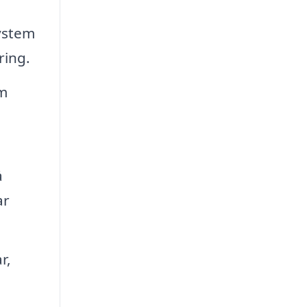
system
ring.
em
å
ar
r,