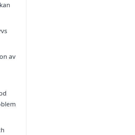
 kan
vvs
ion av
god
roblem
ch