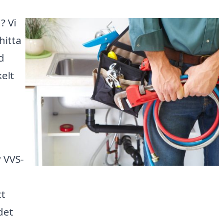
? Vi
hitta
d
elt
v VVS-
t
det