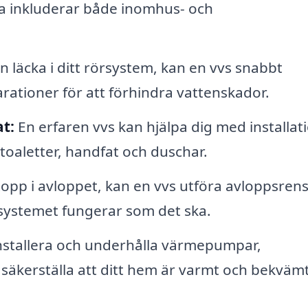
ta inkluderar både inomhus- och
 läcka i ditt rörsystem, kan en vvs snabbt
rationer för att förhindra vattenskador.
at:
En erfaren vvs kan hjälpa dig med installat
e toaletter, handfat och duschar.
pp i avloppet, kan en vvs utföra avloppsren
t systemet fungerar som det ska.
installera och underhålla värmepumpar,
säkerställa att ditt hem är varmt och bekväm