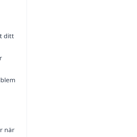
t ditt
r
roblem
r när