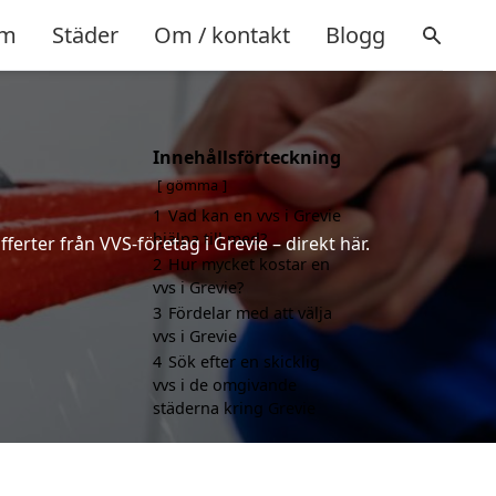
m
Städer
Om / kontakt
Blogg
Innehållsförteckning
gömma
1
Vad kan en vvs i Grevie
hjälpa till med?
ferter från VVS-företag i Grevie – direkt här.
2
Hur mycket kostar en
vvs i Grevie?
3
Fördelar med att välja
vvs i Grevie
4
Sök efter en skicklig
vvs i de omgivande
städerna kring Grevie