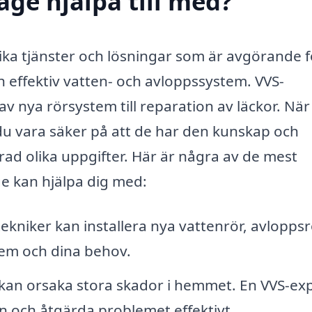
åge hjälpa till med?
ka tjänster och lösningar som är avgörande f
ch effektiv vatten- och avloppssystem. VVS-
av nya rörsystem till reparation av läckor. När
du vara säker på att de har den kunskap och
rad olika uppgifter. Här är några av de mest
ge kan hjälpa dig med:
ekniker kan installera nya vattenrör, avloppsr
hem och dina behov.
kan orsaka stora skador i hemmet. En VVS-ex
kan och åtgärda problemet effektivt.