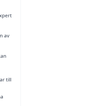
xpert
on av
kan
r till
n
ma