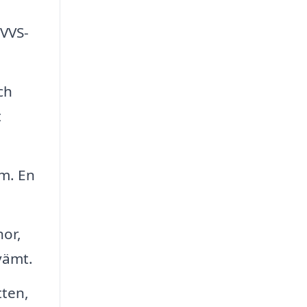
 VVS-
ch
t
em. En
or,
vämt.
tten,