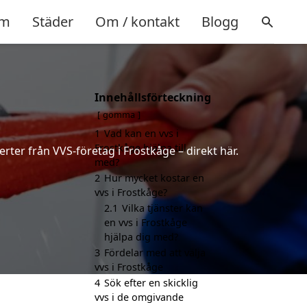
m
Städer
Om / kontakt
Blogg
Innehållsförteckning
gömma
1
Vad kan en vvs i
Frostkåge hjälpa till
rter från VVS-företag i Frostkåge – direkt här.
med?
2
Hur mycket kostar en
vvs i Frostkåge?
2.1
Vilka tjänster kan
en vvs i Frostkåge
hjälpa dig med?
3
Fördelar med att välja
vvs i Frostkåge
4
Sök efter en skicklig
vvs i de omgivande