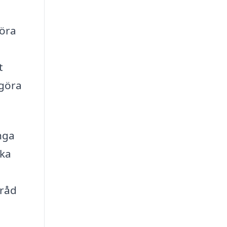
föra
t
 göra
nga
ika
 råd