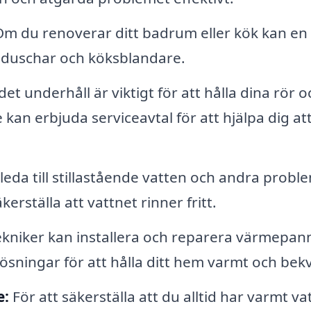
m du renoverar ditt badrum eller kök kan en
t, duschar och köksblandare.
t underhåll är viktigt för att hålla dina rör o
e kan erbjuda serviceavtal för att hjälpa dig at
eda till stillastående vatten och andra probl
erställa att vattnet rinner fritt.
kniker kan installera och reparera värmepann
ningar för att hålla ditt hem varmt och bek
e:
För att säkerställa att du alltid har varmt va