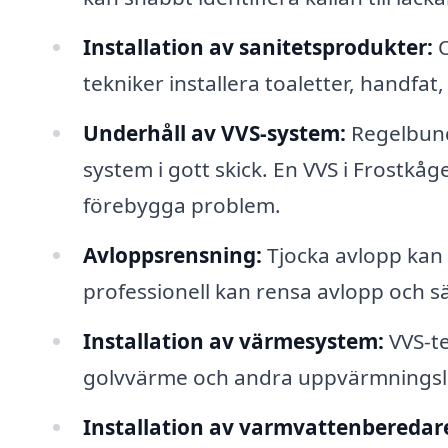
Installation av sanitetsprodukter:
O
tekniker installera toaletter, handfa
Underhåll av VVS-system:
Regelbunde
system i gott skick. En VVS i Frostkåg
förebygga problem.
Avloppsrensning:
Tjocka avlopp kan l
professionell kan rensa avlopp och säk
Installation av värmesystem:
VVS-te
golvvärme och andra uppvärmningslös
Installation av varmvattenberedar