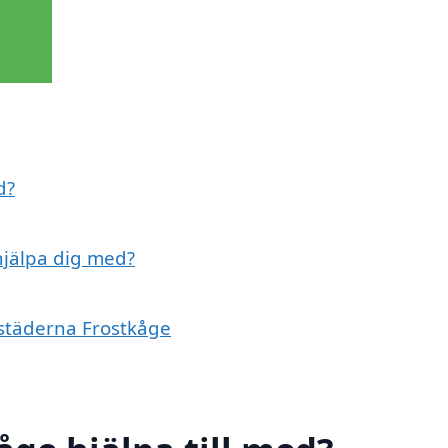
d?
 hjälpa dig med?
 städerna Frostkåge