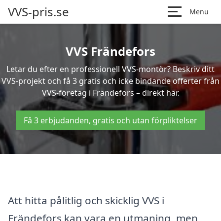
VVS-pris.se
Menu
VVS Frändefors
Letar du efter en professionell VVS-montör? Beskriv ditt
VVS-projekt och få 3 gratis och icke bindande offerter från
VVS-företag i Frändefors – direkt här.
Få 3 erbjudanden, gratis och utan förpliktelser
Att hitta pålitlig och skicklig VVS i
Frändefors kan vara en utmaning, men