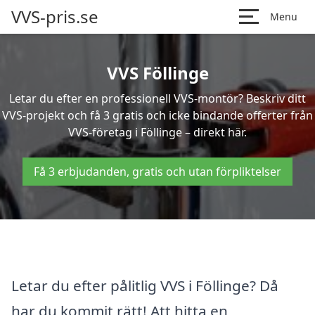
VVS-pris.se
Menu
VVS Föllinge
Letar du efter en professionell VVS-montör? Beskriv ditt
VVS-projekt och få 3 gratis och icke bindande offerter från
VVS-företag i Föllinge – direkt här.
Få 3 erbjudanden, gratis och utan förpliktelser
Letar du efter pålitlig VVS i Föllinge? Då
har du kommit rätt! Att hitta en