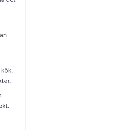
nan
 kök,
ter.
n
ekt.