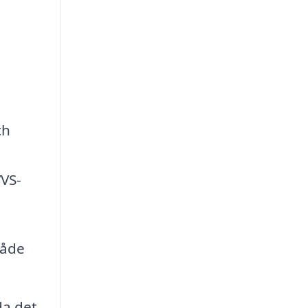
ch
VVS-
både
da det