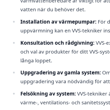
varmvattenberedare är viktigt för att s
vatten när du behöver det.
Installation av värmepumpar:
För d
uppvärmning kan en VVS-tekniker in
Konsultation och rådgivning:
VVS-ex
och val av produkter för ditt VVS-sys
långa loppet.
Uppgradering av gamla system:
Om 
uppgradering vara nödvändig för att 
Felsökning av system:
VVS-tekniker 
värme-, ventilations- och sanitetss