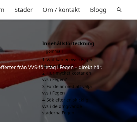
m
Städer
Om / kontakt
Blogg
Innehållsförteckning
gömma
1
Vad kan en vvs i Fegen
hjälpa till med?
ferter från VVS-företag i Fegen – direkt här.
2
Hur mycket kostar en
vvs i Fegen?
3
Fördelar med att välja
vvs i Fegen
4
Sök efter en skicklig
vvs i de omgivande
städerna Fegen