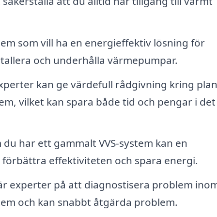
äkerställa att du alltid har tillgång till varmt
em som vill ha en energieffektiv lösning för
stallera och underhålla värmepumpar.
perter kan ge värdefull rådgivning kring pla
tem, vilket kan spara både tid och pengar i det
du har ett gammalt VVS-system kan en
förbättra effektiviteten och spara energi.
är experter på att diagnostisera problem ino
ystem och kan snabbt åtgärda problem.