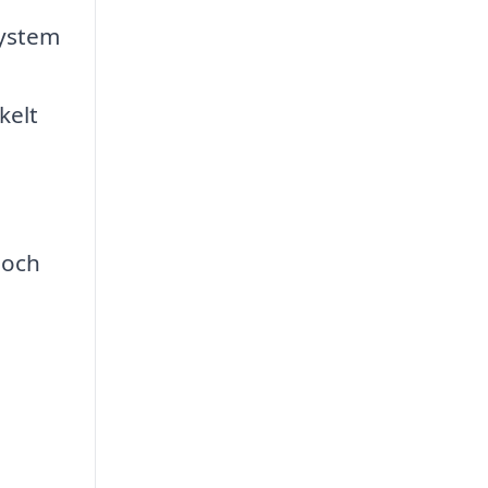
system
kelt
 och