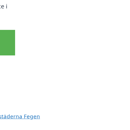
e i
e städerna Fegen