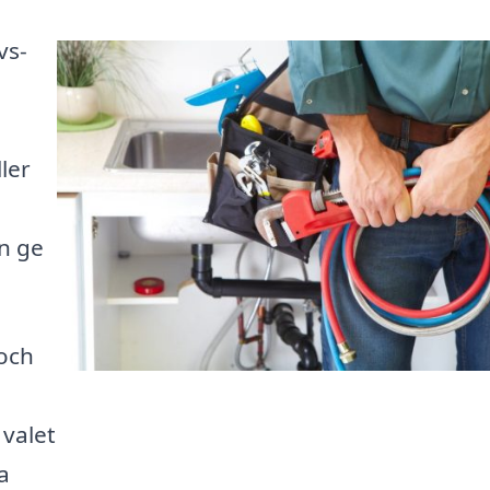
vs-
ler
n ge
 och
 valet
ta