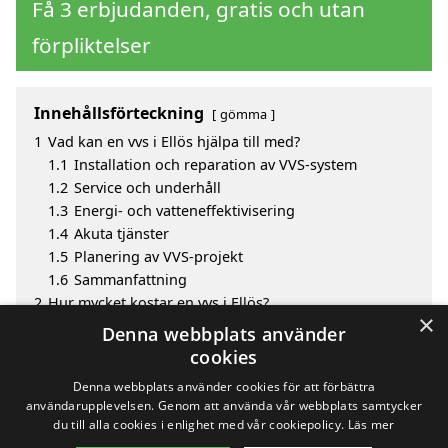
Få 3 erbjudanden, gratis och utan
förpliktelser
Innehållsförteckning
gömma
1
Vad kan en vvs i Ellös hjälpa till med?
1.1
Installation och reparation av VVS-system
1.2
Service och underhåll
1.3
Energi- och vatteneffektivisering
1.4
Akuta tjänster
1.5
Planering av VVS-projekt
1.6
Sammanfattning
2
Hur mycket kostar en vvs i Ellös?
×
3
Fördelar med att välja vvs i Ellös
Denna webbplats använder
4
Sök efter en skicklig vvs i de omgivande städerna
cookies
Ellös
Denna webbplats använder cookies för att förbättra
användarupplevelsen. Genom att använda vår webbplats samtycker
du till alla cookies i enlighet med vår cookiepolicy.
Läs mer