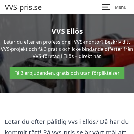
VVS-pris.se
Menu
VVS Ellös
Letar du efter en professionell VVS-montör? Beskriv ditt
VVS-projekt och få 3 gratis och icke bindande offerter från
VVS-företag i Ellös – direkt här.
Få 3 erbjudanden, gratis och utan förpliktelser
Letar du efter pålitlig vvs i Ellös? Då har du
kommit rätt! På vvs-pris.se är vårt mål att