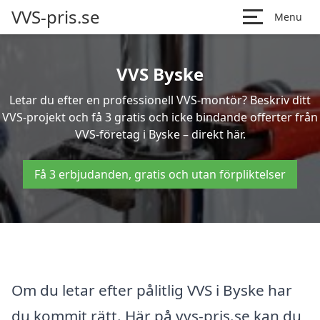
VVS-pris.se
Menu
VVS Byske
Letar du efter en professionell VVS-montör? Beskriv ditt
VVS-projekt och få 3 gratis och icke bindande offerter från
VVS-företag i Byske – direkt här.
Få 3 erbjudanden, gratis och utan förpliktelser
Om du letar efter pålitlig VVS i Byske har
du kommit rätt. Här på vvs-pris.se kan du