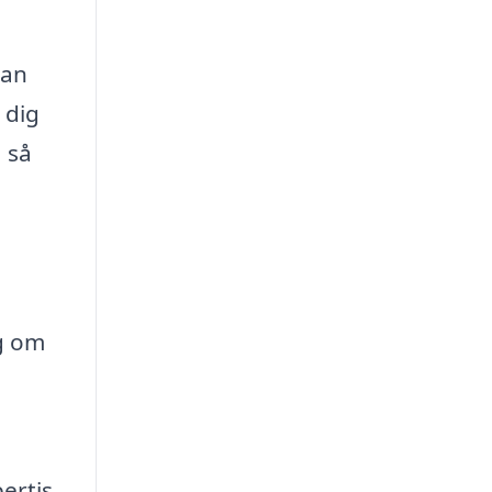
tan
 dig
, så
g om
ertis