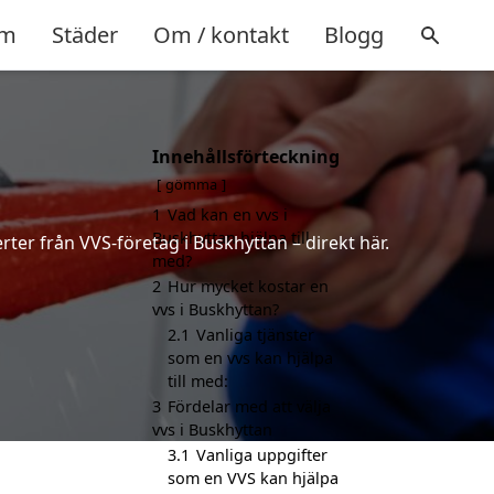
m
Städer
Om / kontakt
Blogg
Innehållsförteckning
gömma
1
Vad kan en vvs i
Buskhyttan hjälpa till
rter från VVS-företag i Buskhyttan – direkt här.
med?
2
Hur mycket kostar en
vvs i Buskhyttan?
2.1
Vanliga tjänster
som en vvs kan hjälpa
till med:
3
Fördelar med att välja
vvs i Buskhyttan
3.1
Vanliga uppgifter
som en VVS kan hjälpa