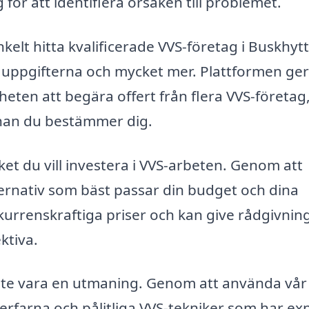
för att identifiera orsaken till problemet.
elt hitta kvalificerade VVS-företag i Buskhyt
uppgifterna och mycket mer. Plattformen ger
gheten att begära offert från flera VVS-företag
innan du bestämmer dig.
ket du vill investera i VVS-arbeten. Genom att
lternativ som bäst passar din budget och dina
urrenskraftiga priser och kan give rådgivnin
ktiva.
 inte vara en utmaning. Genom att använda vår
rfarna och pålitliga VVS-tekniker som har exp