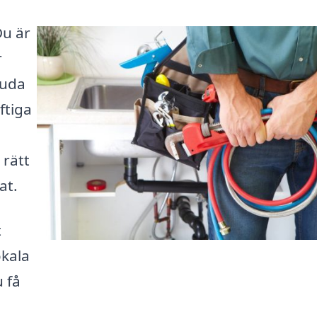
Du är
r
juda
ftiga
 rätt
at.
t
okala
 få