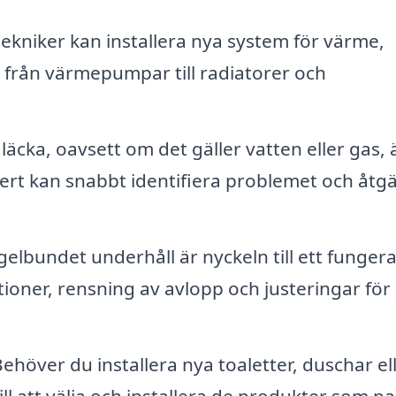
ekniker kan installera nya system för värme,
t från värmepumpar till radiatorer och
äcka, oavsett om det gäller vatten eller gas, 
xpert kan snabbt identifiera problemet och åtg
elbundet underhåll är nyckeln till ett funger
ioner, rensning av avlopp och justeringar för 
ehöver du installera nya toaletter, duschar el
ll att välja och installera de produkter som p