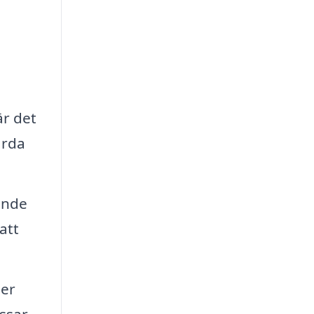
är det
ärda
ande
att
ler
assar