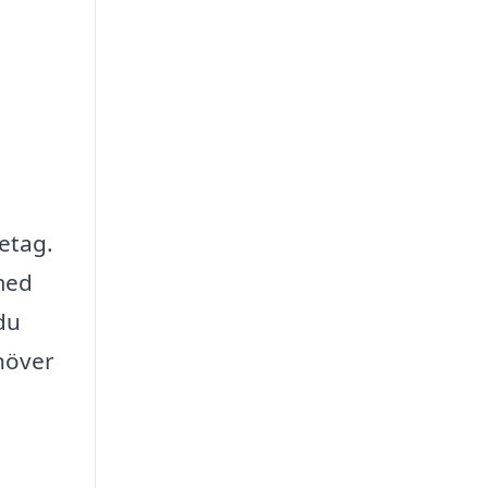
retag.
 med
du
ehöver