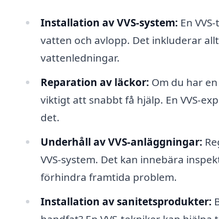
Installation av VVS-system:
En VVS-t
vatten och avlopp. Det inkluderar all
vattenledningar.
Reparation av läckor:
Om du har en l
viktigt att snabbt få hjälp. En VVS-e
det.
Underhåll av VVS-anläggningar:
Reg
VVS-system. Det kan innebära inspekt
förhindra framtida problem.
Installation av sanitetsprodukter:
B
handfat? En VVS-tekniker kan hjälpa ti