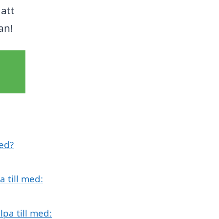
 att
an!
med?
a till med:
pa till med: