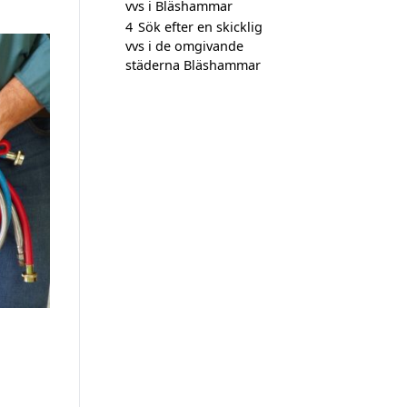
vvs i Bläshammar
4
Sök efter en skicklig
vvs i de omgivande
städerna Bläshammar