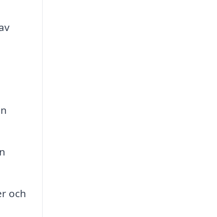
av
an
en
er och