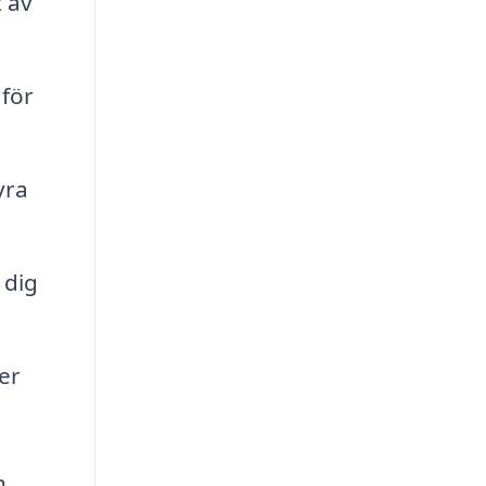
 av
 för
yra
 dig
er
h