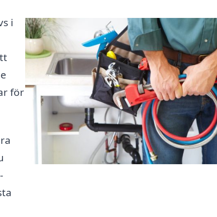
s i
tt
de
r för
ära
u
-
sta