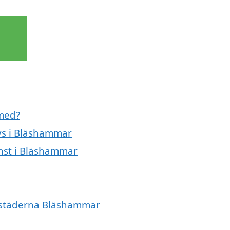
 med?
vvs i Bläshammar
nst i Bläshammar
e städerna Bläshammar