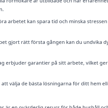
la rörmokare är utbildade och har erfarenhet
n.
öra arbetet kan spara tid och minska stressen
et gjort rätt första gången kan du undvika d
 erbjuder garantier på sitt arbete, vilket ger
att välja de bästa lösningarna för ditt hem ell
 är en ovärderlig resurs för både hushåll oc