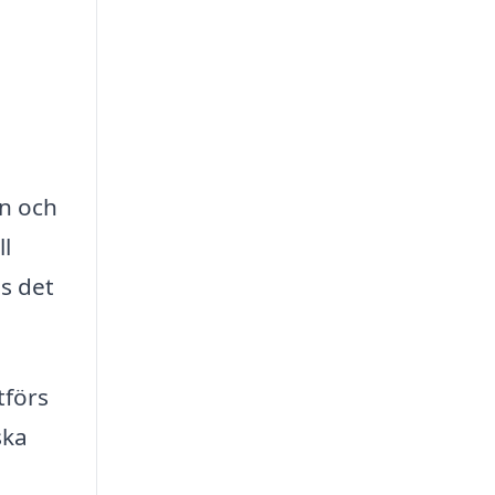
on och
ll
ns det
tförs
ska