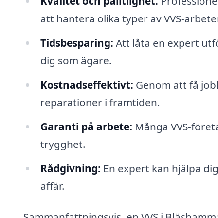
Kvalitet och pålitlighet:
Professionel
att hantera olika typer av VVS-arbete
Tidsbesparing:
Att låta en expert utf
dig som ägare.
Kostnadseffektivt:
Genom att få jobb
reparationer i framtiden.
Garanti på arbete:
Många VVS-företag
trygghet.
Rådgivning:
En expert kan hjälpa dig 
affär.
Sammanfattningsvis, en VVS i Bläshammar