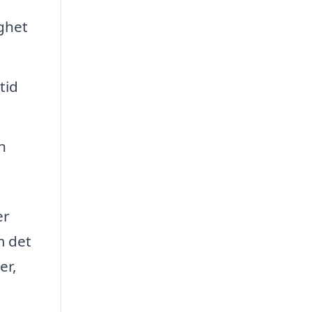
gghet
tid
n
er
m det
er,