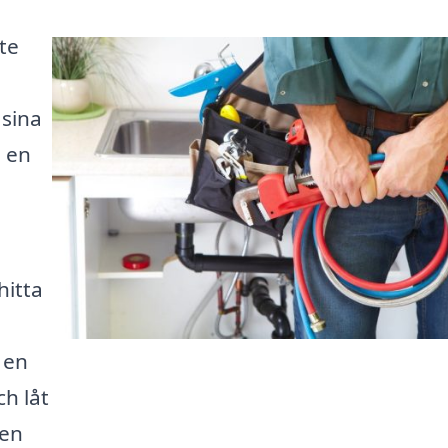
nte
 sina
i en
hitta
 en
ch låt
gen