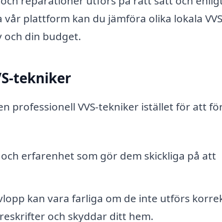
 och reparationer utförs på rätt sätt och enlig
vår plattform kan du jämföra olika lokala VVS
v och din budget.
VS-tekniker
n professionell VVS-tekniker istället för att f
 och erfarenhet som gör dem skickliga på att
opp kan vara farliga om de inte utförs korrek
öreskrifter och skyddar ditt hem.