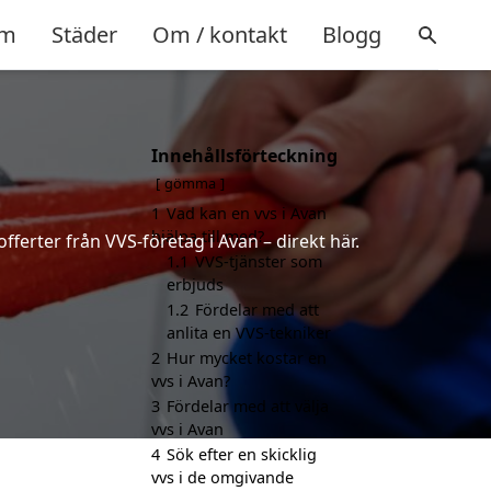
m
Städer
Om / kontakt
Blogg
Innehållsförteckning
gömma
1
Vad kan en vvs i Avan
hjälpa till med?
fferter från VVS-företag i Avan – direkt här.
1.1
VVS-tjänster som
erbjuds
1.2
Fördelar med att
anlita en VVS-tekniker
2
Hur mycket kostar en
vvs i Avan?
3
Fördelar med att välja
vvs i Avan
4
Sök efter en skicklig
vvs i de omgivande