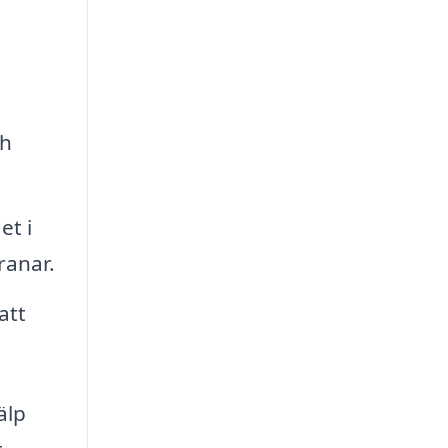
ch
et i
ranar.
att
älp